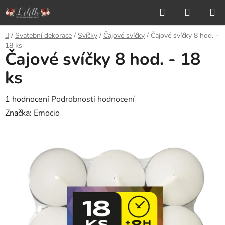
Přejít
Hledat
NÁKUP
na
KOŠÍK
obsah
Domů
/
Svatební dekorace
/
Svíčky
/
Čajové svíčky
/
Čajové svíčky 8 hod. -
18 ks
Čajové svíčky 8 hod. - 18
ks
Průměrné
1 hodnocení
Podrobnosti hodnocení
hodnocení
Značka:
Emocio
produktu
je
5,0
z
5
hvězdiček.