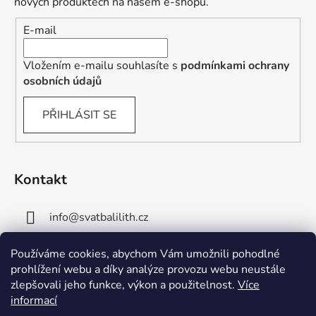
nových produktech na našem e-shopu.
E-mail
Vložením e-mailu souhlasíte s
podmínkami ochrany
osobních údajů
PŘIHLÁSIT SE
Kontakt
info
@
svatbalilith.cz
+420 778 745 219
Používáme cookies, abychom Vám umožnili pohodlné
prohlížení webu a díky analýze provozu webu neustále
+420 778 770 784
zlepšovali jeho funkce, výkon a použitelnost.
Více
informací