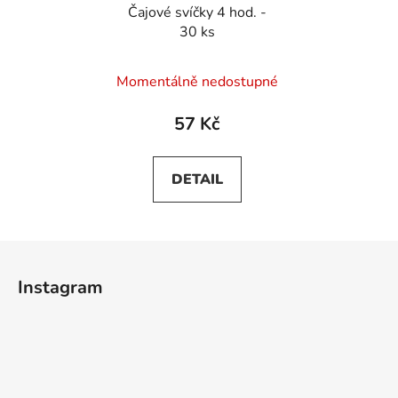
Čajové svíčky 4 hod. -
30 ks
Momentálně nedostupné
57 Kč
DETAIL
Z
á
Instagram
p
a
t
í