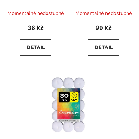
Průměrné
Momentálně nedostupné
Momentálně nedostupné
hodnocení
produktu
36 Kč
99 Kč
je
5,0
DETAIL
DETAIL
z
5
hvězdiček.