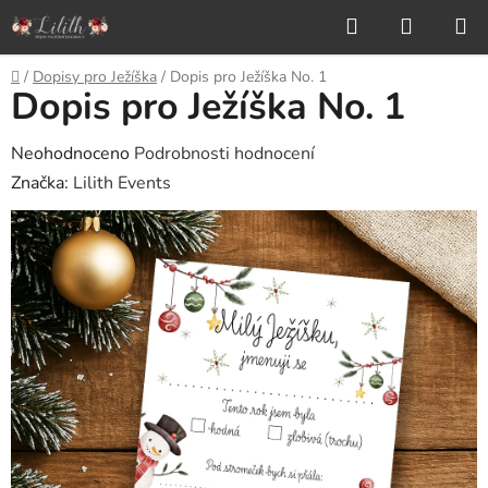
Přejít
Hledat
NÁKUP
na
KOŠÍK
obsah
Domů
/
Dopisy pro Ježíška
/
Dopis pro Ježíška No. 1
Dopis pro Ježíška No. 1
Průměrné
Neohodnoceno
Podrobnosti hodnocení
hodnocení
Značka:
Lilith Events
produktu
je
0,0
z
5
hvězdiček.