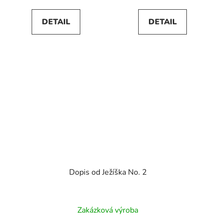
5,0
5,0
DETAIL
DETAIL
z
z
5
5
hvězdiček.
hvězdiček.
Dopis od Ježíška No. 2
Průměrné
Zakázková výroba
hodnocení