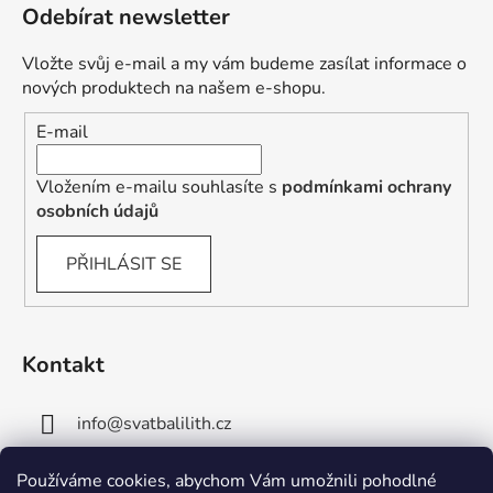
Odebírat newsletter
Vložte svůj e-mail a my vám budeme zasílat informace o
nových produktech na našem e-shopu.
E-mail
Vložením e-mailu souhlasíte s
podmínkami ochrany
osobních údajů
PŘIHLÁSIT SE
Kontakt
info
@
svatbalilith.cz
+420 778 745 219
Používáme cookies, abychom Vám umožnili pohodlné