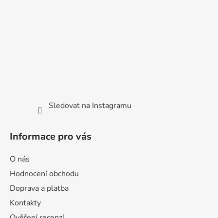
t
í
Sledovat na Instagramu
Informace pro vás
O nás
Hodnocení obchodu
Doprava a platba
Kontakty
Ověření recenzí