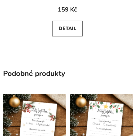
produktu
159 Kč
je
5,0
DETAIL
z
5
hvězdiček.
Podobné produkty