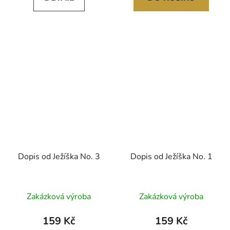
Dopis od Ježíška No. 3
Dopis od Ježíška No. 1
Průměrné
Průměrné
Zakázková výroba
Zakázková výroba
hodnocení
hodnocení
produktu
produktu
159 Kč
159 Kč
je
je