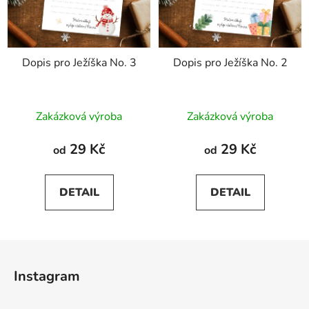
Dopis pro Ježíška No. 3
Dopis pro Ježíška No. 2
Zakázková výroba
Zakázková výroba
29 Kč
29 Kč
od
od
DETAIL
DETAIL
Z
á
Instagram
p
a