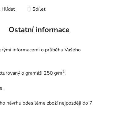
Hlídat
Sdílet
Ostatní informace
kerými informacemi o průběhu Vašeho
2
ukturovaný o gramáži 250 g/m
.
e.
ho návrhu odesíláme zboží nejpozději do 7