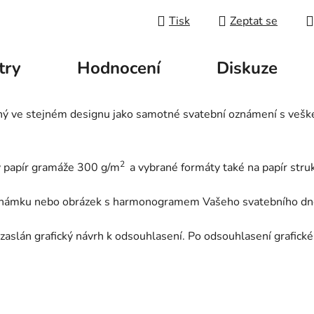
Tisk
Zeptat se
try
Hodnocení
Diskuze
ný ve stejném designu jako samotné svatební oznámení s veš
2
ý papír gramáže 300 g/m
a vybrané formáty také na papír str
známku nebo obrázek s harmonogramem Vašeho svatebního dn
aslán grafický návrh k odsouhlasení. Po odsouhlasení grafické