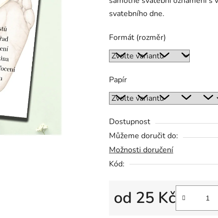
samotné svatební oznámení s 
0,0
svatebního dne.
z
5
Formát (rozměr)
hvězdiček.
Papír
Dostupnost
Můžeme doručit do:
Možnosti doručení
Kód:
od
25 Kč
Měrná cena: