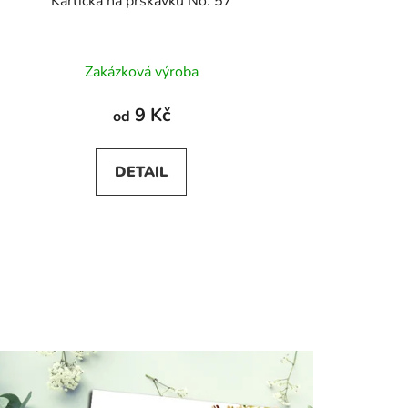
Kartička na prskavku No. 57
Zakázková výroba
9 Kč
od
DETAIL