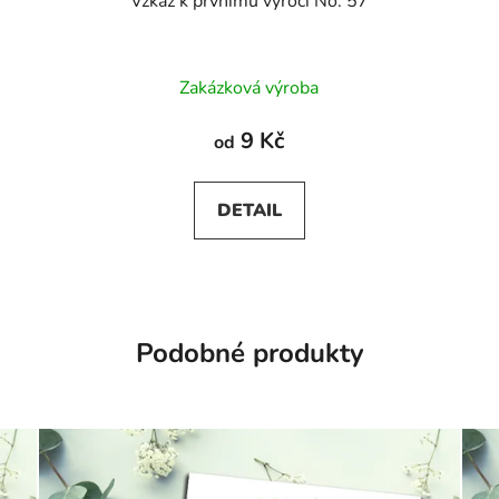
Vzkaz k prvnímu výročí No. 57
Zakázková výroba
9 Kč
od
DETAIL
Podobné produkty