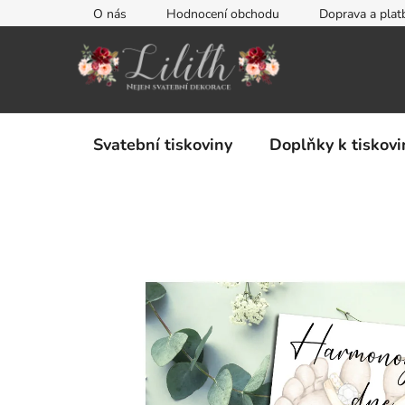
Přejít
O nás
Hodnocení obchodu
Doprava a plat
na
obsah
Svatební tiskoviny
Doplňky k tiskov