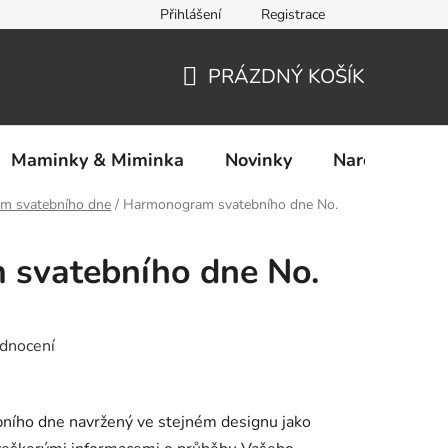
Přihlášení
Registrace
Ochrana osobních údajů
PRÁZDNÝ KOŠÍK
NÁKUPNÍ
KOŠÍK
Maminky & Miminka
Novinky
Narozeniny
m svatebního dne
/
Harmonogram svatebního dne No.
svatebního dne No.
dnocení
ního dne navržený ve stejném designu jako