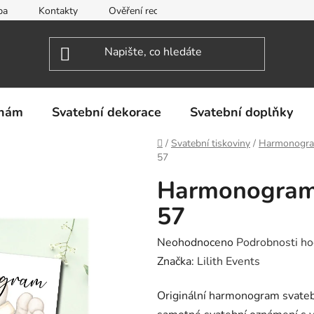
ba
Kontakty
Ověření recenzí
Obchodní podmínky
inám
Svatební dekorace
Svatební doplňky
Domů
/
Svatební tiskoviny
/
Harmonogra
57
Harmonogram 
57
Průměrné
Neohodnoceno
Podrobnosti ho
hodnocení
Značka:
Lilith Events
produktu
Originální harmonogram svateb
je