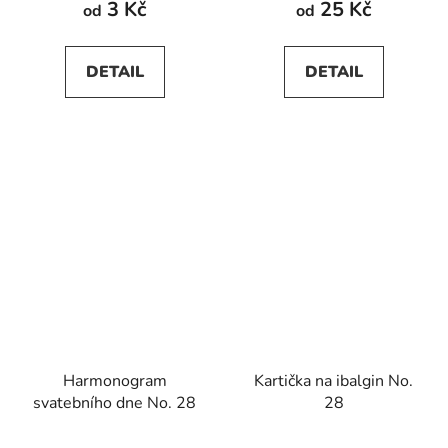
3 Kč
25 Kč
od
od
DETAIL
DETAIL
Harmonogram
Kartička na ibalgin No.
svatebního dne No. 28
28
Průměrné