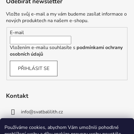
Odebírat newsletter
Vložte svůj e-mail a my vám budeme zasílat informace o
nových produktech na našem e-shopu.
E-mail
Vložením e-mailu souhlasíte s
podmínkami ochrany
osobních údajů
PŘIHLÁSIT SE
Kontakt
info
@
svatbalilith.cz
+420 778 745 219
Používáme cookies, abychom Vám umožnili pohodlné