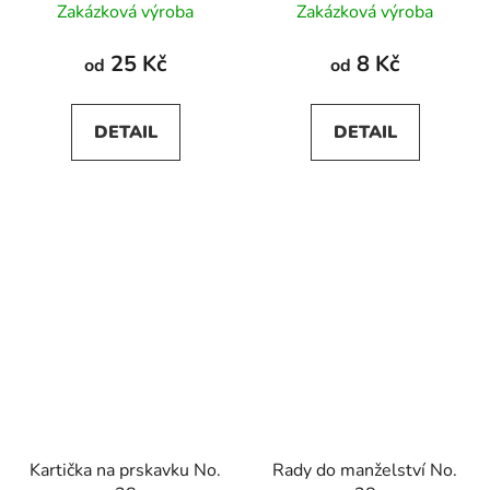
Zakázková výroba
Zakázková výroba
hodnocení
produktu
25 Kč
8 Kč
od
od
je
5,0
DETAIL
DETAIL
z
5
hvězdiček.
Kartička na prskavku No.
Rady do manželství No.