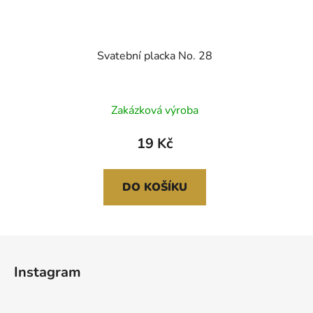
Svatební placka No. 28
Zakázková výroba
19 Kč
DO KOŠÍKU
Z
á
Instagram
p
a