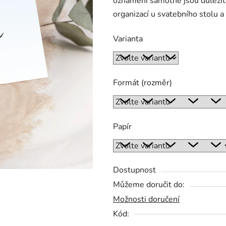
oznámení samotné jsou důležit
0,0
organizací u svatebního stolu a
z
5
Varianta
hvězdiček.
Formát (rozměr)
Papír
Dostupnost
Můžeme doručit do:
Možnosti doručení
Kód: