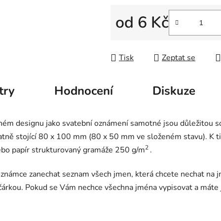
od
6 Kč
Měrná cena:
Tisk
Zeptat se
try
Hodnocení
Diskuze
ném designu jako svatební oznámení samotné jsou důležitou s
tně stojící 80 x 100 mm (80 x 50 mm ve složeném stavu). K tis
2
bo papír strukturovaný gramáže 250 g/m
.
námce zanechat seznam všech jmen, která chcete nechat na jm
t čárkou. Pokud se Vám nechce všechna jména vypisovat a máte