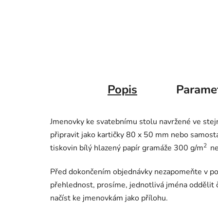
Popis
Parame
Jmenovky ke svatebnímu stolu navržené ve stej
připravit jako kartičky 80 x 50 mm nebo samosta
2
tiskovin bílý hlazený papír gramáže 300 g/m
ne
Před dokončením objednávky nezapomeňte v poz
přehlednost, prosíme, jednotlivá jména odděli
načíst ke jmenovkám jako přílohu.