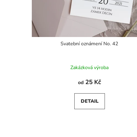
Svatební oznámení No. 42
Průměrné
Zakázková výroba
hodnocení
produktu
25 Kč
od
je
5,0
DETAIL
z
5
hvězdiček.