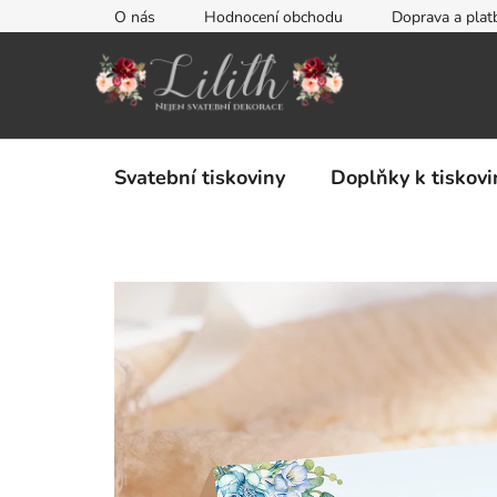
Přejít
O nás
Hodnocení obchodu
Doprava a plat
na
obsah
Svatební tiskoviny
Doplňky k tiskov