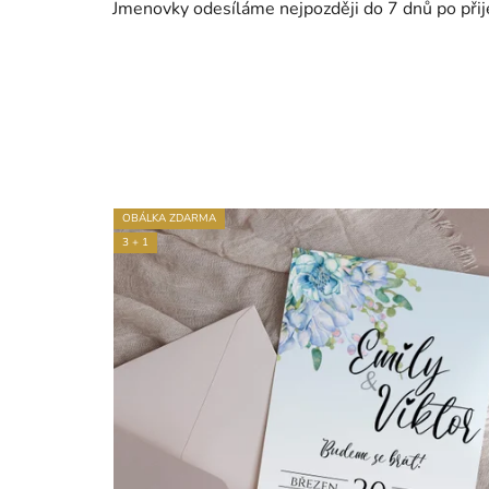
Jmenovky odesíláme nejpozději do 7 dnů po přije
OBÁLKA ZDARMA
3 + 1