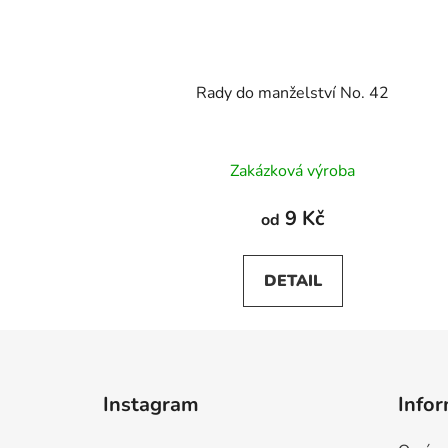
Rady do manželství No. 42
Zakázková výroba
9 Kč
od
DETAIL
Z
á
Instagram
Infor
p
a