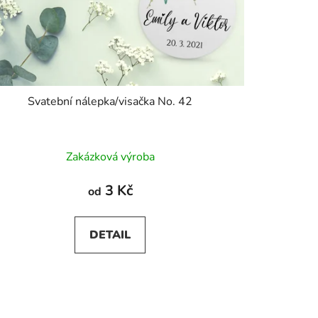
Svatební nálepka/visačka No. 42
Průměrné
Zakázková výroba
hodnocení
produktu
3 Kč
od
je
5,0
DETAIL
z
5
hvězdiček.