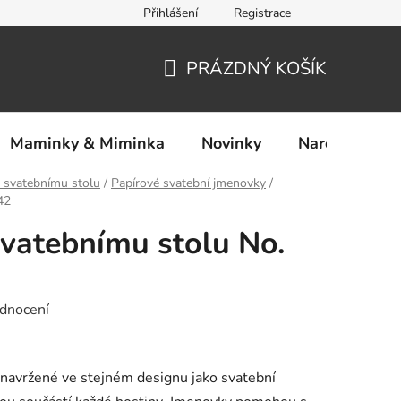
Přihlášení
Registrace
Ochrana osobních údajů
PRÁZDNÝ KOŠÍK
NÁKUPNÍ
KOŠÍK
Maminky & Miminka
Novinky
Narozeniny
 svatebnímu stolu
/
Papírové svatební jmenovky
/
42
vatebnímu stolu No.
dnocení
navržené ve stejném designu jako svatební