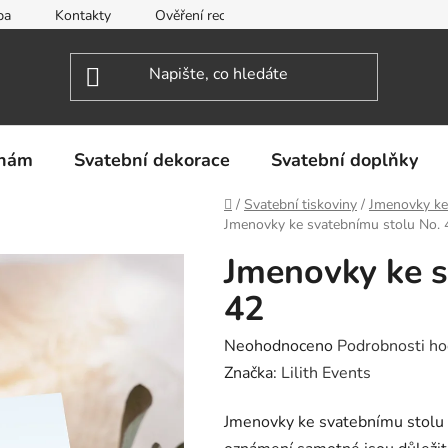
ba
Kontakty
Ověření recenzí
Obchodní podmínky
inám
Svatební dekorace
Svatební doplňky
Domů
/
Svatební tiskoviny
/
Jmenovky ke
Jmenovky ke svatebnímu stolu No. 
Jmenovky ke s
42
Průměrné
Neohodnoceno
Podrobnosti ho
hodnocení
Značka:
Lilith Events
produktu
Jmenovky ke svatebnímu stolu 
je