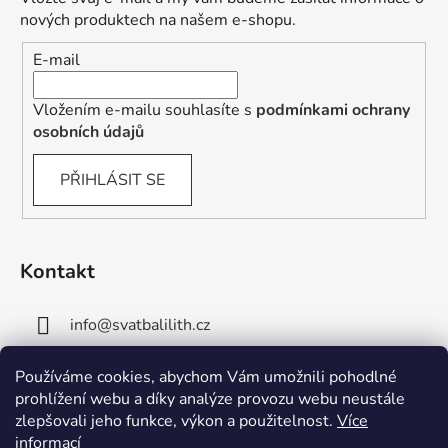
nových produktech na našem e-shopu.
E-mail
Vložením e-mailu souhlasíte s
podmínkami ochrany
osobních údajů
PŘIHLÁSIT SE
Kontakt
info
@
svatbalilith.cz
+420 778 745 219
Používáme cookies, abychom Vám umožnili pohodlné
prohlížení webu a díky analýze provozu webu neustále
+420 778 770 784
zlepšovali jeho funkce, výkon a použitelnost.
Více
informací