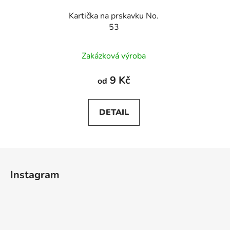
Kartička na prskavku No.
53
Zakázková výroba
9 Kč
od
DETAIL
Z
á
Instagram
p
a
t
í