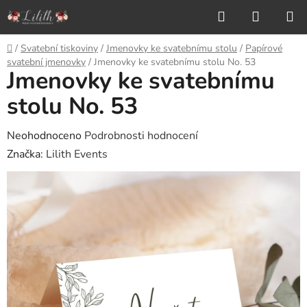
Přejít
Hledat
NÁKUP
na
KOŠÍK
obsah
Domů
/
Svatební tiskoviny
/
Jmenovky ke svatebnímu stolu
/
Papírové
svatební jmenovky
/
Jmenovky ke svatebnímu stolu No. 53
Jmenovky ke svatebnímu
stolu No. 53
Průměrné
Neohodnoceno
Podrobnosti hodnocení
hodnocení
Značka:
Lilith Events
produktu
je
0,0
z
5
hvězdiček.