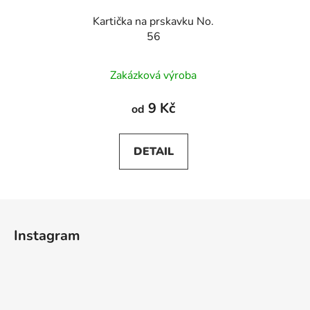
Kartička na prskavku No.
56
Zakázková výroba
9 Kč
od
DETAIL
Z
á
Instagram
p
a
t
í