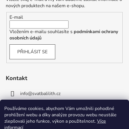
nových produktech na našem e-shopu.
E-mail
Vložením e-mailu souhlasíte s
podmínkami ochrany
osobních údajů
PŘIHLÁSIT SE
Kontakt
info
@
svatbalilith.cz
+420 778 745 219
Používáme cookies, abychom Vám umožnili pohodlné
prohlížení webu a díky analýze provozu webu neustále
+420 778 770 784
zlepšovali jeho funkce, výkon a použitelnost.
Více
informací