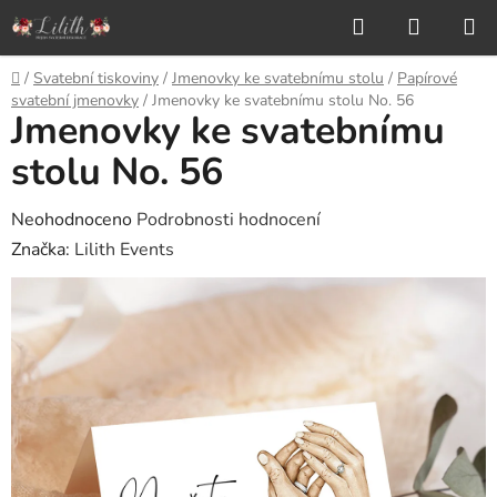
Přejít
Hledat
NÁKUP
na
KOŠÍK
obsah
Domů
/
Svatební tiskoviny
/
Jmenovky ke svatebnímu stolu
/
Papírové
svatební jmenovky
/
Jmenovky ke svatebnímu stolu No. 56
Jmenovky ke svatebnímu
stolu No. 56
Průměrné
Neohodnoceno
Podrobnosti hodnocení
hodnocení
Značka:
Lilith Events
produktu
je
0,0
z
5
hvězdiček.