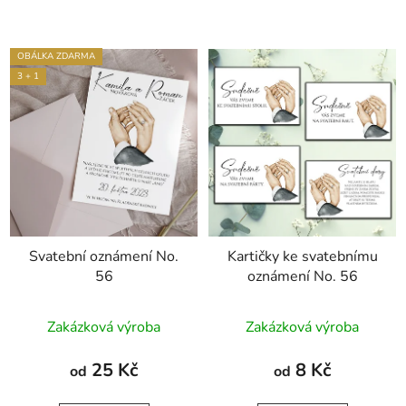
OBÁLKA ZDARMA
3 + 1
Svatební oznámení No.
Kartičky ke svatebnímu
56
oznámení No. 56
Průměrné
Zakázková výroba
Zakázková výroba
hodnocení
produktu
25 Kč
8 Kč
od
od
je