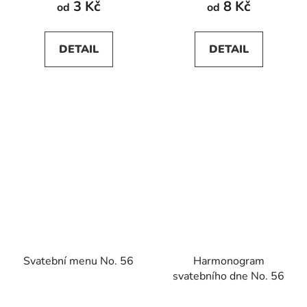
3 Kč
8 Kč
od
od
je
5,0
DETAIL
DETAIL
z
5
hvězdiček.
Svatební menu No. 56
Harmonogram
svatebního dne No. 56