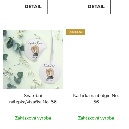
5,0
DETAIL
DETAIL
z
5
hvězdiček.
OBLÍBENÉ
Svatební
Kartička na ibalgin No.
nálepka/visačka No. 56
56
Průměrné
Zakázková výroba
Zakázková výroba
hodnocení
produktu