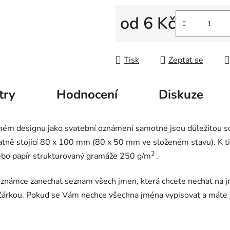
od
6 Kč
Měrná cena:
Tisk
Zeptat se
try
Hodnocení
Diskuze
ném designu jako svatební oznámení samotné jsou důležitou s
tně stojící 80 x 100 mm (80 x 50 mm ve složeném stavu). K tis
2
bo papír strukturovaný gramáže 250 g/m
.
námce zanechat seznam všech jmen, která chcete nechat na jm
t čárkou. Pokud se Vám nechce všechna jména vypisovat a máte