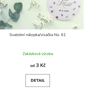
Svatební nálepka/visačka No. 61
Zakázková výroba
3 Kč
od
DETAIL