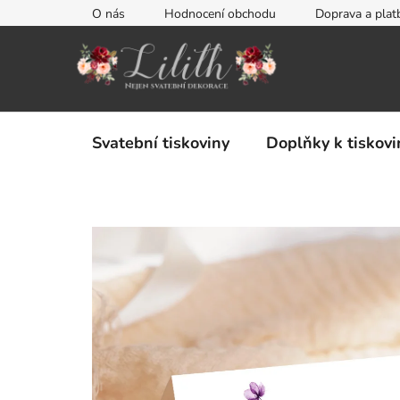
Přejít
O nás
Hodnocení obchodu
Doprava a plat
na
obsah
Svatební tiskoviny
Doplňky k tiskov