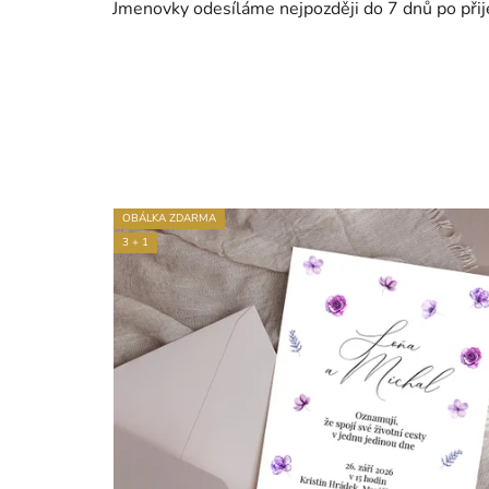
Jmenovky odesíláme nejpozději do 7 dnů po přije
OBÁLKA ZDARMA
3 + 1