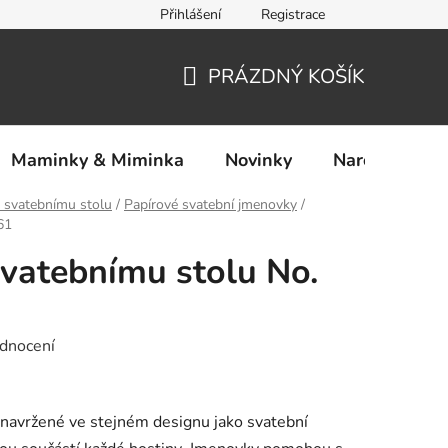
Přihlášení
Registrace
Ochrana osobních údajů
PRÁZDNÝ KOŠÍK
NÁKUPNÍ
KOŠÍK
Maminky & Miminka
Novinky
Narozeniny
 svatebnímu stolu
/
Papírové svatební jmenovky
/
61
vatebnímu stolu No.
dnocení
navržené ve stejném designu jako svatební