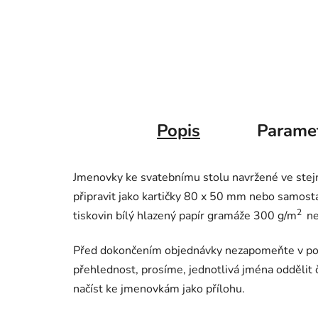
Popis
Parame
Jmenovky ke svatebnímu stolu navržené ve stej
připravit jako kartičky 80 x 50 mm nebo samosta
2
tiskovin bílý hlazený papír gramáže 300 g/m
ne
Před dokončením objednávky nezapomeňte v poz
přehlednost, prosíme, jednotlivá jména odděli
načíst ke jmenovkám jako přílohu.