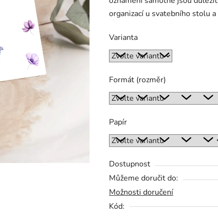
oznámení samotné jsou důležit
0,0
organizací u svatebního stolu a
z
5
Varianta
hvězdiček.
Formát (rozměr)
Papír
Dostupnost
Můžeme doručit do:
Možnosti doručení
Kód: