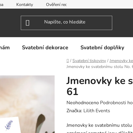
ba
Kontakty
Ověření recenzí
Obchodní podmínky
inám
Svatební dekorace
Svatební doplňky
Domů
/
Svatební tiskoviny
/
Jmenovky ke
Jmenovky ke svatebnímu stolu No. 
Jmenovky ke s
61
Průměrné
Neohodnoceno
Podrobnosti ho
hodnocení
Značka:
Lilith Events
produktu
Jmenovky ke svatebnímu stolu 
je