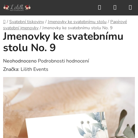
Přejít
Hledat
NÁKUP
na
KOŠÍK
obsah
Domů
/
Svatební tiskoviny
/
Jmenovky ke svatebnímu stolu
/
Papírové
svatební jmenovky
/
Jmenovky ke svatebnímu stolu No. 9
Jmenovky ke svatebnímu
stolu No. 9
Průměrné
Neohodnoceno
Podrobnosti hodnocení
hodnocení
Značka:
Lilith Events
produktu
je
0,0
z
5
hvězdiček.