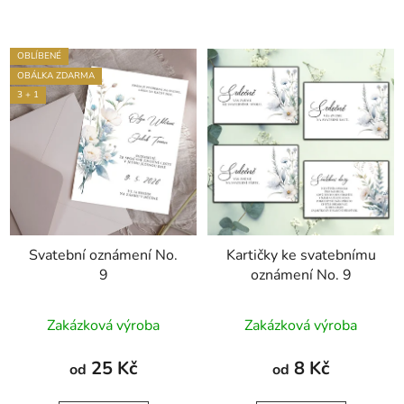
OBLÍBENÉ
OBÁLKA ZDARMA
3 + 1
Svatební oznámení No.
Kartičky ke svatebnímu
9
oznámení No. 9
Průměrné
Zakázková výroba
Zakázková výroba
hodnocení
produktu
25 Kč
8 Kč
od
od
je