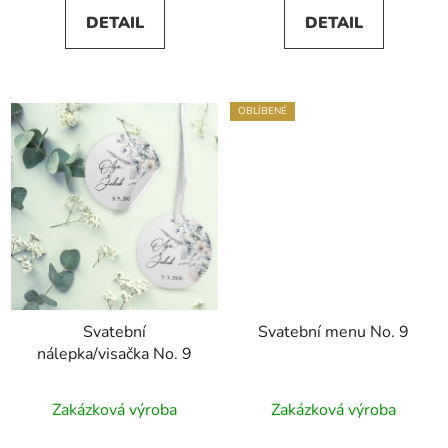
5,0
DETAIL
DETAIL
z
5
hvězdiček.
OBLÍBENÉ
Svatební
Svatební menu No. 9
nálepka/visačka No. 9
Zakázková výroba
Zakázková výroba