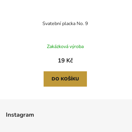
Svatební placka No. 9
Průměrné
Zakázková výroba
hodnocení
produktu
19 Kč
je
5,0
DO KOŠÍKU
z
5
hvězdiček.
Z
á
Instagram
p
a