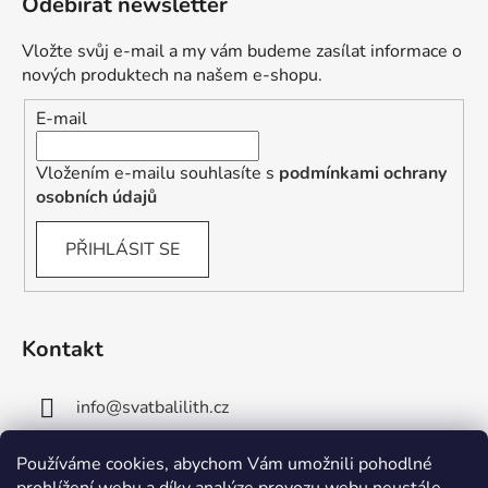
Odebírat newsletter
Vložte svůj e-mail a my vám budeme zasílat informace o
nových produktech na našem e-shopu.
E-mail
Vložením e-mailu souhlasíte s
podmínkami ochrany
osobních údajů
PŘIHLÁSIT SE
Kontakt
info
@
svatbalilith.cz
+420 778 745 219
Používáme cookies, abychom Vám umožnili pohodlné