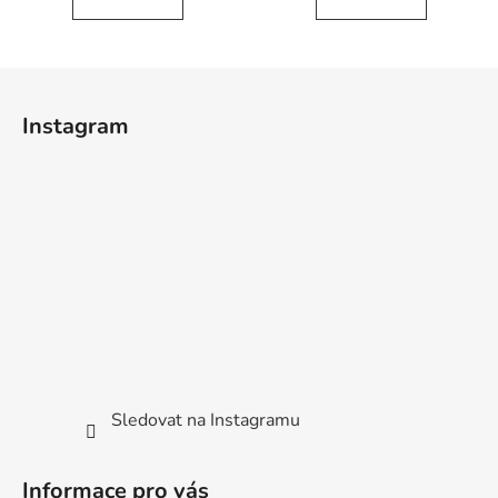
Z
á
Instagram
p
a
t
í
Sledovat na Instagramu
Informace pro vás