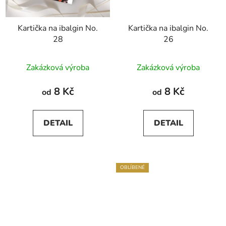
Kartička na ibalgin No.
Kartička na ibalgin No.
28
26
Průměrné
Zakázková výroba
Zakázková výroba
hodnocení
produktu
8 Kč
8 Kč
od
od
je
5,0
DETAIL
DETAIL
z
5
hvězdiček.
OBLÍBENÉ