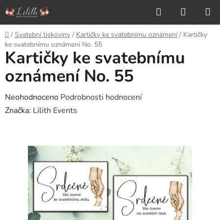
Přejít
Hledat
NÁKUP
na
KOŠÍK
obsah
Domů
/
Svatební tiskoviny
/
Kartičky ke svatebnímu oznámení
/
Kartičky
ke svatebnímu oznámení No. 55
Kartičky ke svatebnímu
oznámení No. 55
Průměrné
Neohodnoceno
Podrobnosti hodnocení
hodnocení
Značka:
Lilith Events
produktu
je
0,0
z
5
hvězdiček.