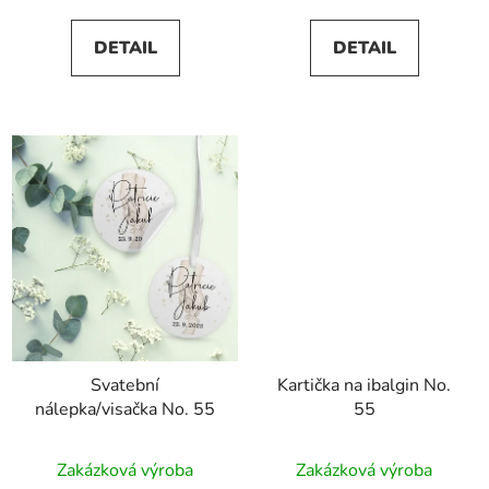
5,0
DETAIL
DETAIL
z
5
hvězdiček.
Svatební
Kartička na ibalgin No.
nálepka/visačka No. 55
55
Zakázková výroba
Zakázková výroba