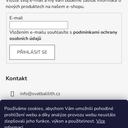
Vložte svůj e-mail a my vám budeme zasílat informace o
nových produktech na našem e-shopu.
E-mail
Vložením e-mailu souhlasíte s
podmínkami ochrany
osobních údajů
PŘIHLÁSIT SE
Kontakt
info
@
svatbalilith.cz
+420 778 745 219
Používáme cookies, abychom Vám umožnili pohodlné
prohlížení webu a díky analýze provozu webu neustále
+420 778 770 784
zlepšovali jeho funkce, výkon a použitelnost.
Více
informací