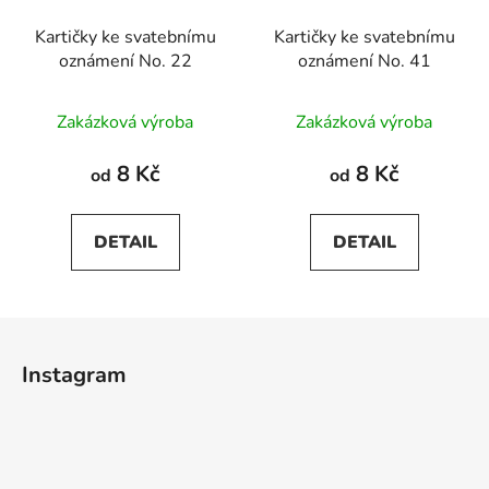
Kartičky ke svatebnímu
Kartičky ke svatebnímu
oznámení No. 22
oznámení No. 41
Zakázková výroba
Zakázková výroba
8 Kč
8 Kč
od
od
DETAIL
DETAIL
Z
á
Instagram
p
a
t
í