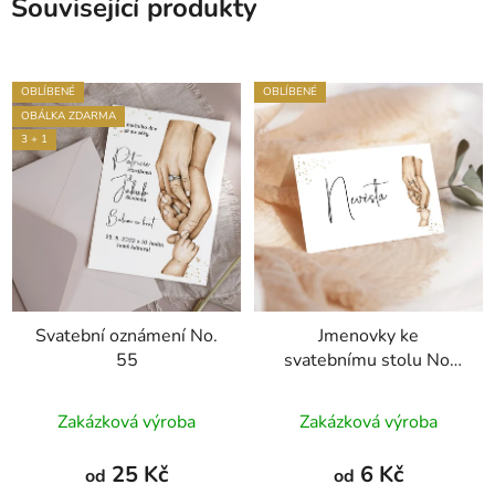
Související produkty
OBLÍBENÉ
OBLÍBENÉ
OBÁLKA ZDARMA
3 + 1
Svatební oznámení No.
Jmenovky ke
55
svatebnímu stolu No.
55
Průměrné
Zakázková výroba
Zakázková výroba
hodnocení
produktu
25 Kč
6 Kč
od
od
je