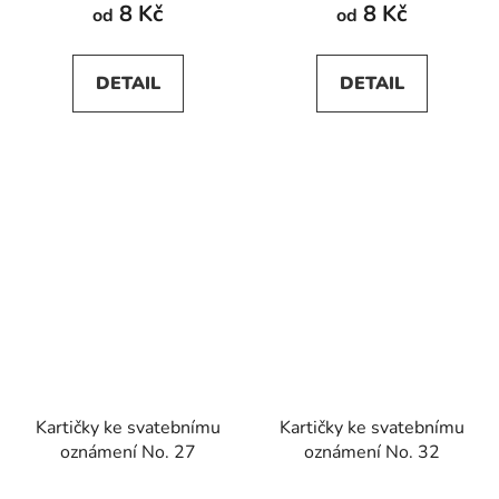
produktu
8 Kč
8 Kč
od
od
je
5,0
DETAIL
DETAIL
z
5
hvězdiček.
Kartičky ke svatebnímu
Kartičky ke svatebnímu
oznámení No. 27
oznámení No. 32