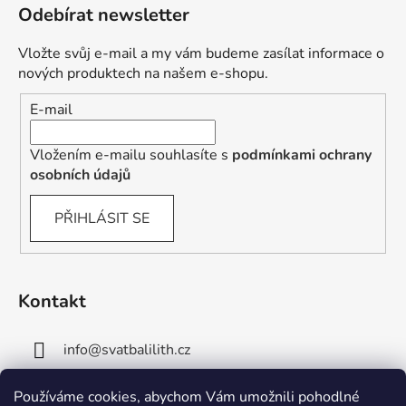
Odebírat newsletter
Vložte svůj e-mail a my vám budeme zasílat informace o
nových produktech na našem e-shopu.
E-mail
Vložením e-mailu souhlasíte s
podmínkami ochrany
osobních údajů
PŘIHLÁSIT SE
Kontakt
info
@
svatbalilith.cz
+420 778 745 219
Používáme cookies, abychom Vám umožnili pohodlné