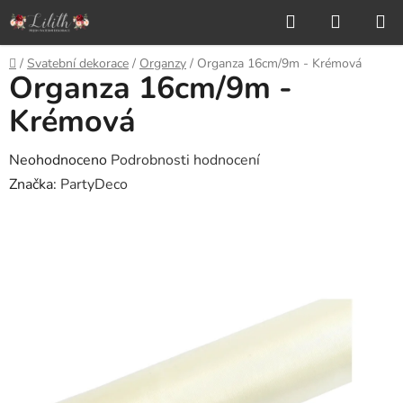
Přejít
Hledat
NÁKUP
na
KOŠÍK
obsah
Domů
/
Svatební dekorace
/
Organzy
/
Organza 16cm/9m - Krémová
Organza 16cm/9m -
Krémová
Průměrné
Neohodnoceno
Podrobnosti hodnocení
hodnocení
Značka:
PartyDeco
produktu
je
0,0
z
5
hvězdiček.