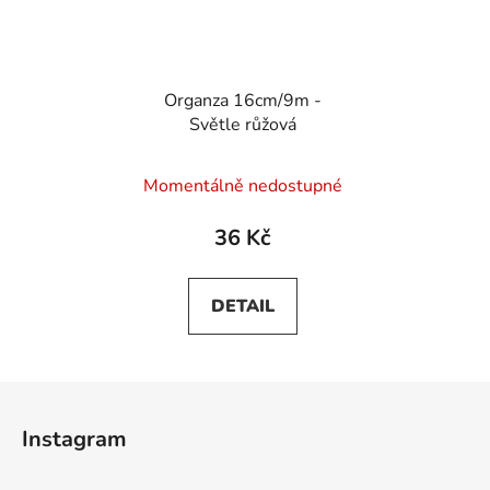
Organza 16cm/9m -
Světle růžová
Průměrné
Momentálně nedostupné
hodnocení
produktu
36 Kč
je
5,0
DETAIL
z
5
hvězdiček.
Z
á
Instagram
p
a