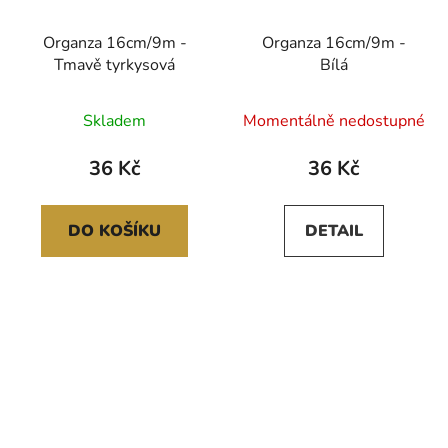
Organza 16cm/9m -
Organza 16cm/9m -
Tmavě tyrkysová
Bílá
Průměrné
Skladem
Momentálně nedostupné
hodnocení
produktu
36 Kč
36 Kč
je
5,0
DO KOŠÍKU
DETAIL
z
5
hvězdiček.