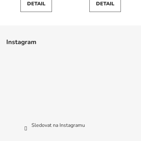
DETAIL
DETAIL
Z
á
Instagram
p
a
t
í
Sledovat na Instagramu