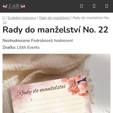
Přejít
Hledat
NÁKUP
na
KOŠÍK
obsah
Domů
/
Svatební tiskoviny
/
Rady do manželství
/
Rady do manželství No.
22
Rady do manželství No. 22
Průměrné
Neohodnoceno
Podrobnosti hodnocení
hodnocení
Značka:
Lilith Events
produktu
je
0,0
z
5
hvězdiček.