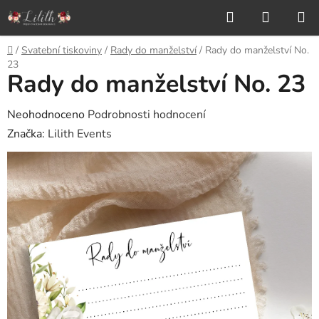
Přejít
Hledat
NÁKUP
na
KOŠÍK
obsah
Domů
/
Svatební tiskoviny
/
Rady do manželství
/
Rady do manželství No.
23
Rady do manželství No. 23
Průměrné
Neohodnoceno
Podrobnosti hodnocení
hodnocení
Značka:
Lilith Events
produktu
je
0,0
z
5
hvězdiček.