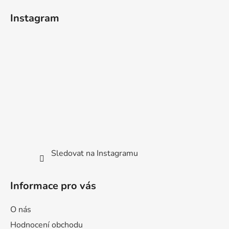
á
Instagram
p
a
t
í
Sledovat na Instagramu
Informace pro vás
O nás
Hodnocení obchodu