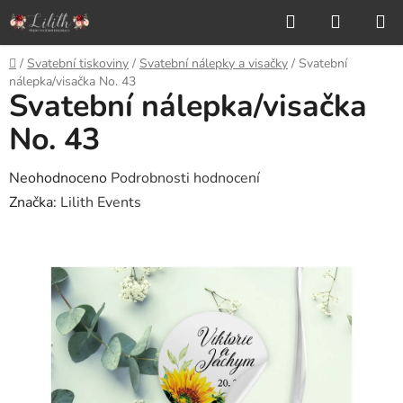
Přejít
Hledat
NÁKUP
na
KOŠÍK
obsah
Domů
/
Svatební tiskoviny
/
Svatební nálepky a visačky
/
Svatební
nálepka/visačka No. 43
Svatební nálepka/visačka
No. 43
Průměrné
Neohodnoceno
Podrobnosti hodnocení
hodnocení
Značka:
Lilith Events
produktu
je
0,0
z
5
hvězdiček.