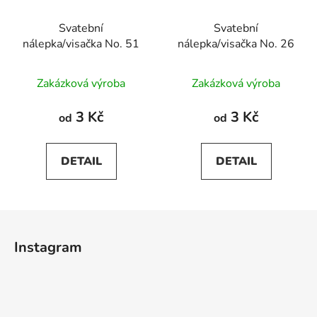
Svatební
Svatební
nálepka/visačka No. 51
nálepka/visačka No. 26
Zakázková výroba
Zakázková výroba
3 Kč
3 Kč
od
od
DETAIL
DETAIL
Z
á
Instagram
p
a
t
í