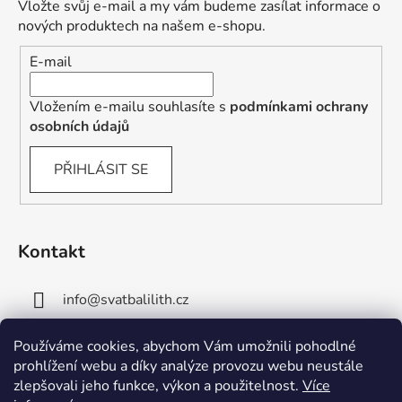
Vložte svůj e-mail a my vám budeme zasílat informace o
nových produktech na našem e-shopu.
E-mail
Vložením e-mailu souhlasíte s
podmínkami ochrany
osobních údajů
PŘIHLÁSIT SE
Kontakt
info
@
svatbalilith.cz
+420 778 745 219
Používáme cookies, abychom Vám umožnili pohodlné
prohlížení webu a díky analýze provozu webu neustále
+420 778 770 784
zlepšovali jeho funkce, výkon a použitelnost.
Více