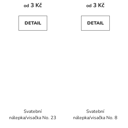
produktu
produktu
3 Kč
3 Kč
od
od
je
je
5,0
5,0
DETAIL
DETAIL
z
z
5
5
hvězdiček.
hvězdiček.
Svatební
Svatební
nálepka/visačka No. 23
nálepka/visačka No. 8