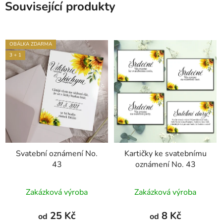
Související produkty
OBÁLKA ZDARMA
3 + 1
Svatební oznámení No.
Kartičky ke svatebnímu
43
oznámení No. 43
Průměrné
Průměrné
Zakázková výroba
Zakázková výroba
hodnocení
hodnocení
produktu
produktu
25 Kč
8 Kč
od
od