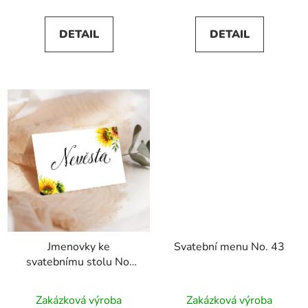
je
je
5,0
5,0
DETAIL
DETAIL
z
z
5
5
hvězdiček.
hvězdiček.
Jmenovky ke
Svatební menu No. 43
svatebnímu stolu No.
43
Zakázková výroba
Zakázková výroba