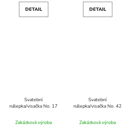
DETAIL
DETAIL
Svatební
Svatební
nálepka/visačka No. 17
nálepka/visačka No. 42
Průměrné
Průměrné
Zakázková výroba
Zakázková výroba
hodnocení
hodnocení