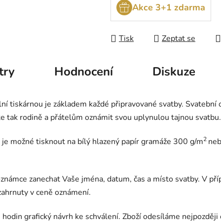
Akce 3+1 zdarma
Tisk
Zeptat se
try
Hodnocení
Diskuze
ální tiskárnou je základem každé připravované svatby. Svatebn
te tak rodině a přátelům oznámit svou uplynulou tajnou svatbu.
2
e možné tisknout na bílý hlazený papír gramáže 300 g/m
neb
ámce zanechat Vaše jména, datum, čas a místo svatby. V pří
 zahrnuty v ceně oznámení.
hodin grafický návrh ke schválení. Zboží odesíláme nejpozději