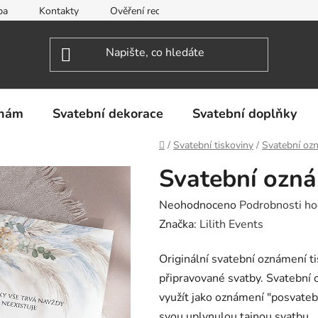
ba
Kontakty
Ověření recenzí
Obchodní podmínky
inám
Svatební dekorace
Svatební doplňky
Domů
/
Svatební tiskoviny
/
Svatební oz
Svatební ozná
Průměrné
Neohodnoceno
Podrobnosti ho
hodnocení
Značka:
Lilith Events
produktu
Originální svatební oznámení t
je
připravované svatby. Svatební
0,0
využít jako oznámení "posvateb
z
svou uplynulou tajnou svatbu.