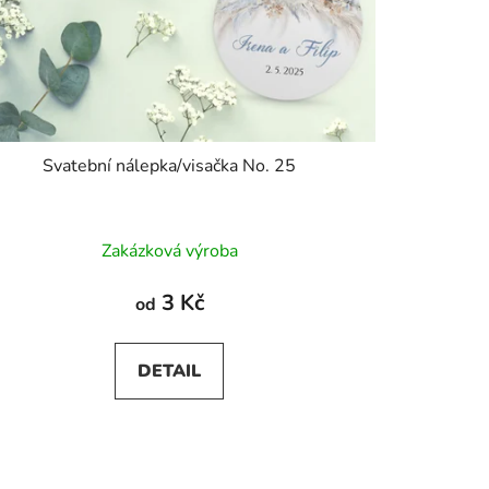
Svatební nálepka/visačka No. 25
Zakázková výroba
3 Kč
od
DETAIL