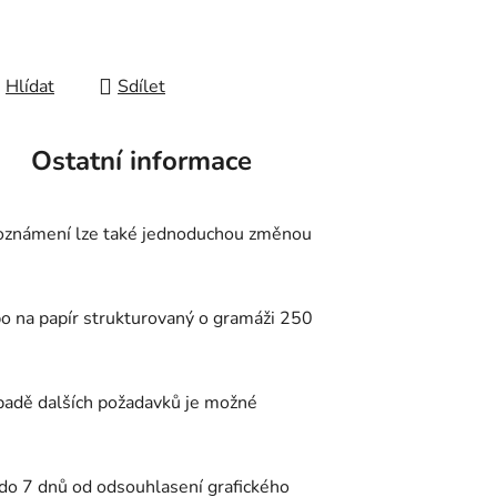
Hlídat
Sdílet
Ostatní informace
í oznámení lze také jednoduchou změnou
o na papír strukturovaný o gramáži 250
padě dalších požadavků je možné
 do 7 dnů od odsouhlasení grafického