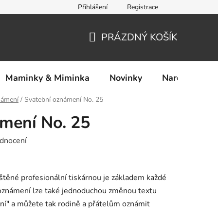
Přihlášení
Registrace
Ochrana osobních údajů
PRÁZDNÝ KOŠÍK
NÁKUPNÍ
KOŠÍK
Maminky & Miminka
Novinky
Narozeniny
námení
/
Svatební oznámení No. 25
mení No. 25
dnocení
ištěné profesionální tiskárnou je základem každé
 oznámení lze také jednoduchou změnou textu
ní" a můžete tak rodině a přátelům oznámit