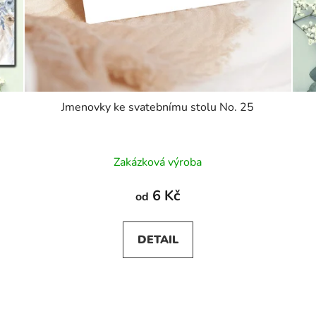
Jmenovky ke svatebnímu stolu No. 25
Průměrné
Zakázková výroba
hodnocení
produktu
6 Kč
od
je
5,0
DETAIL
z
5
hvězdiček.