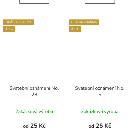
5
hvězdiček.
OBÁLKA ZDARMA
OBÁLKA ZDARMA
3 + 1
3 + 1
Svatební oznámení No.
Svatební oznámení No.
28
5
Průměrné
Zakázková výroba
Zakázková výroba
hodnocení
produktu
25 Kč
25 Kč
od
od
je