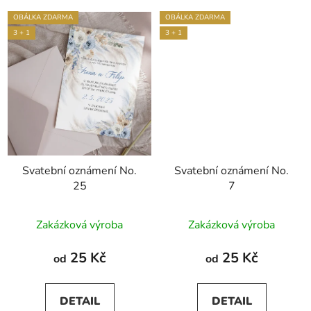
OBÁLKA ZDARMA
OBÁLKA ZDARMA
3 + 1
3 + 1
Svatební oznámení No.
Svatební oznámení No.
25
7
Průměrné
Zakázková výroba
Zakázková výroba
hodnocení
produktu
25 Kč
25 Kč
od
od
je
5,0
DETAIL
DETAIL
z