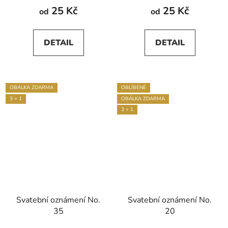
produktu
25 Kč
25 Kč
od
od
je
5,0
DETAIL
DETAIL
z
5
hvězdiček.
OBÁLKA ZDARMA
OBLÍBENÉ
3 + 1
OBÁLKA ZDARMA
3 + 1
Svatební oznámení No.
Svatební oznámení No.
35
20