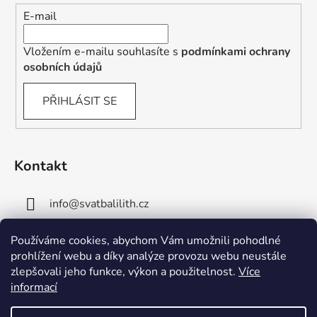
E-mail
Vložením e-mailu souhlasíte s
podmínkami ochrany
osobních údajů
PŘIHLÁSIT SE
Kontakt
info
@
svatbalilith.cz
+420 778 745 219
Používáme cookies, abychom Vám umožnili pohodlné
prohlížení webu a díky analýze provozu webu neustále
+420 778 770 784
zlepšovali jeho funkce, výkon a použitelnost.
Více
informací