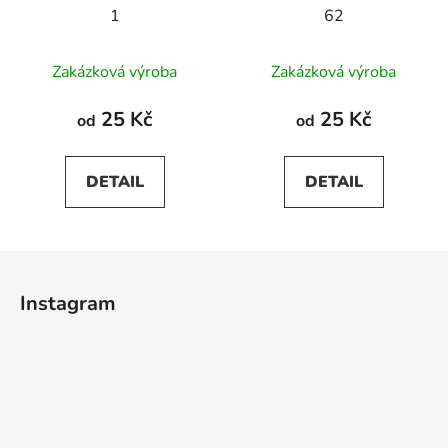
1
62
Průměrné
Zakázková výroba
Zakázková výroba
hodnocení
produktu
25 Kč
25 Kč
od
od
je
5,0
DETAIL
DETAIL
z
5
hvězdiček.
Z
á
Instagram
p
a
t
í