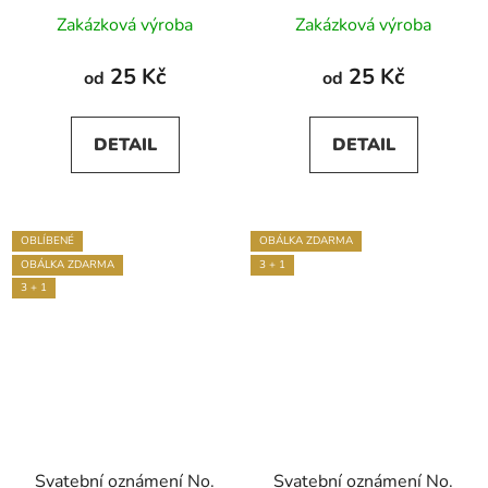
Průměrné
Zakázková výroba
Zakázková výroba
hodnocení
produktu
25 Kč
25 Kč
od
od
je
5,0
DETAIL
DETAIL
z
5
hvězdiček.
OBLÍBENÉ
OBÁLKA ZDARMA
OBÁLKA ZDARMA
3 + 1
3 + 1
Svatební oznámení No.
Svatební oznámení No.