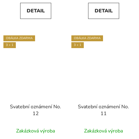
5,0
DETAIL
DETAIL
z
5
hvězdiček.
OBÁLKA ZDARMA
OBÁLKA ZDARMA
3 + 1
3 + 1
Svatební oznámení No.
Svatební oznámení No.
12
11
Průměrné
Zakázková výroba
Zakázková výroba
hodnocení