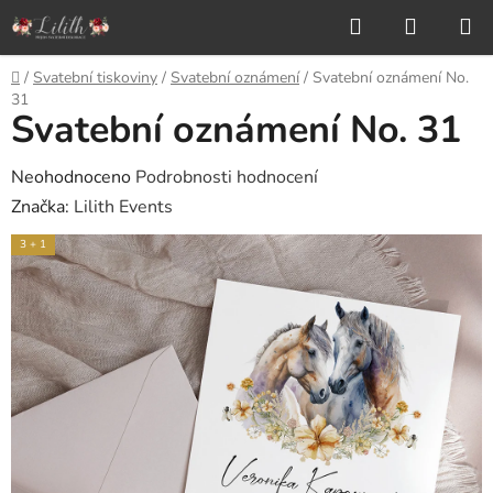
Přejít
Hledat
NÁKUP
na
KOŠÍK
obsah
Domů
/
Svatební tiskoviny
/
Svatební oznámení
/
Svatební oznámení No.
31
Svatební oznámení No. 31
Průměrné
Neohodnoceno
Podrobnosti hodnocení
hodnocení
Značka:
Lilith Events
produktu
3 + 1
je
0,0
z
5
hvězdiček.