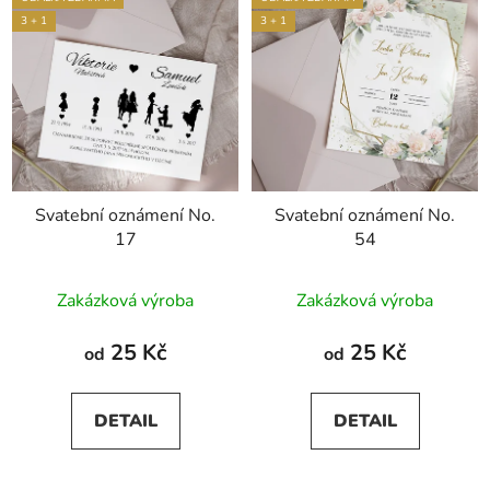
3 + 1
3 + 1
Svatební oznámení No.
Svatební oznámení No.
17
54
Průměrné
Průměrné
Zakázková výroba
Zakázková výroba
hodnocení
hodnocení
produktu
produktu
25 Kč
25 Kč
od
od
je
je
5,0
5,0
DETAIL
DETAIL
z
z
5
5
hvězdiček.
hvězdiček.