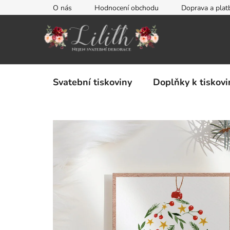
Přejít
O nás
Hodnocení obchodu
Doprava a plat
na
obsah
Svatební tiskoviny
Doplňky k tiskov