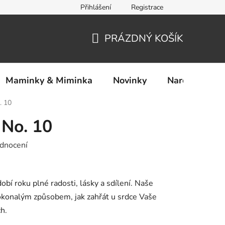
Přihlášení
Registrace
Ochrana osobních údajů
PRÁZDNÝ KOŠÍK
NÁKUPNÍ
KOŠÍK
Maminky & Miminka
Novinky
Narozeniny
. 10
 No. 10
dnocení
obí roku plné radosti, lásky a sdílení. Naše
 dokonalým způsobem, jak zahřát u srdce Vaše
h.