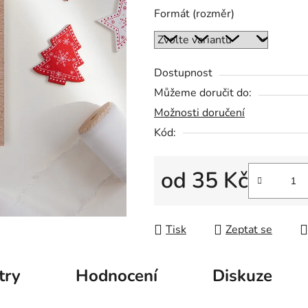
5
Formát (rozměr)
hvězdiček.
Dostupnost
Můžeme doručit do:
Možnosti doručení
Kód:
od
35 Kč
Měrná cena:
Tisk
Zeptat se
try
Hodnocení
Diskuze