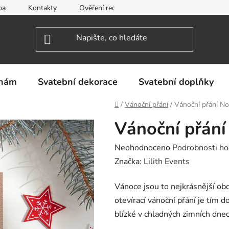
ba
Kontakty
Ověření recenzí
Obchodní podmínky
inám
Svatební dekorace
Svatební doplňky
Domů
/
Vánoční přání
/
Vánoční přání No
Vánoční přání
Průměrné
Neohodnoceno
Podrobnosti ho
hodnocení
Značka:
Lilith Events
produktu
Vánoce jsou to nejkrásnější obd
je
otevírací vánoční přání je tím
0,0
blízké v chladných zimních dnec
z