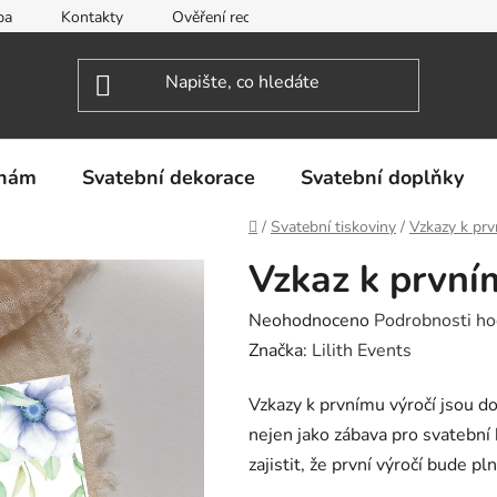
ba
Kontakty
Ověření recenzí
Obchodní podmínky
inám
Svatební dekorace
Svatební doplňky
Domů
/
Svatební tiskoviny
/
Vzkazy k prv
Vzkaz k první
Průměrné
Neohodnoceno
Podrobnosti ho
hodnocení
Značka:
Lilith Events
produktu
Vzkazy k prvnímu výročí jsou 
je
nejen jako zábava pro svatební
0,0
zajistit, že první výročí bude p
z