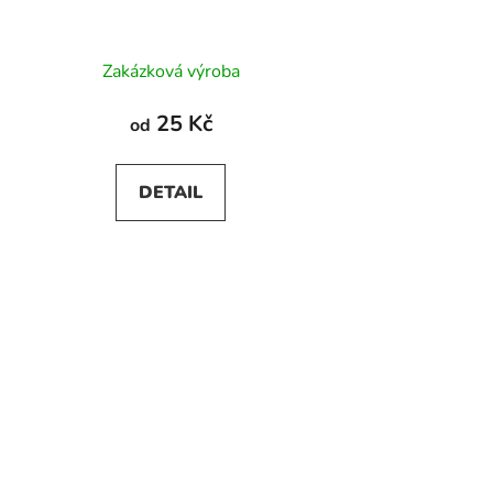
Průměrné
Zakázková výroba
hodnocení
produktu
25 Kč
od
je
5,0
DETAIL
z
5
hvězdiček.