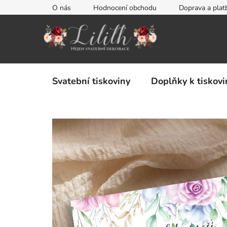
Přejít
O nás
Hodnocení obchodu
Doprava a plat
na
obsah
Svatební tiskoviny
Doplňky k tiskov