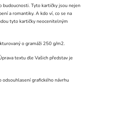
 budoucnosti. Tyto kartičky jsou nejen
ení a romantiky. A kdo ví, co se na
udou tyto kartičky neocenitelným
ukturovaný o gramáži 250 g/m2.
prava textu dle Vašich představ je
o odsouhlasení grafického návrhu