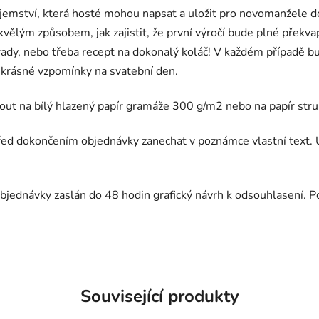
ajemství, která hosté mohou napsat a uložit pro novomanžele do
ělým způsobem, jak zajistit, že první výročí bude plné překvap
rady, nebo třeba recept na dokonalý koláč! V každém případě b
krásné vzpomínky na svatební den.
out na bílý hlazený papír gramáže 300 g/m2 nebo na papír str
ed dokončením objednávky zanechat v poznámce vlastní text. Ú
bjednávky zaslán do 48 hodin grafický návrh k odsouhlasení. P
Související produkty