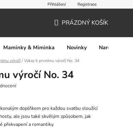
Přihlášení
Registrace
Ochrana osobních údajů
PRÁZDNÝ KOŠÍK
NÁKUPNÍ
KOŠÍK
Maminky & Miminka
Novinky
Narozeniny
nímu výročí
/
Vzkaz k prvnímu výročí No. 34
mu výročí No. 34
dnocení
dokonalým doplňkem pro každou svatbu sloužící
 hosty, ale jsou také skvělým způsobem, jak
lné překvapení a romantiky.