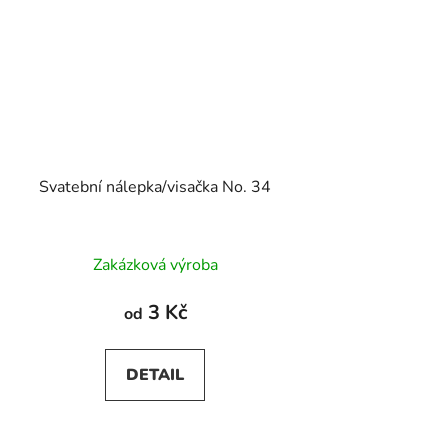
Svatební nálepka/visačka No. 34
Průměrné
Zakázková výroba
hodnocení
produktu
3 Kč
od
je
5,0
DETAIL
z
5
hvězdiček.