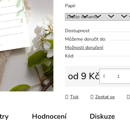
5
Papír
hvězdiček.
Dostupnost
Můžeme doručit do:
Možnosti doručení
Kód:
od
9 Kč
Měrná cena:
Tisk
Zeptat se
try
Hodnocení
Diskuze