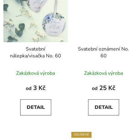
Svatební
Svatební oznámení No.
nálepka/visačka No. 60
60
Průměrné
Zakázková výroba
Zakázková výroba
hodnocení
produktu
3 Kč
25 Kč
od
od
je
5,0
DETAIL
DETAIL
z
5
hvězdiček.
OBLÍBENÉ