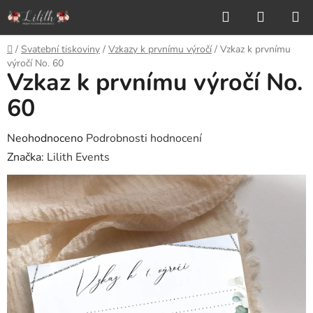
Přejít
Hledat
NÁKUP
na
KOŠÍK
obsah
Domů
/
Svatební tiskoviny
/
Vzkazy k prvnímu výročí
/
Vzkaz k prvnímu
výročí No. 60
Vzkaz k prvnímu výročí No.
60
Průměrné
Neohodnoceno
Podrobnosti hodnocení
hodnocení
Značka:
Lilith Events
produktu
je
0,0
z
5
hvězdiček.