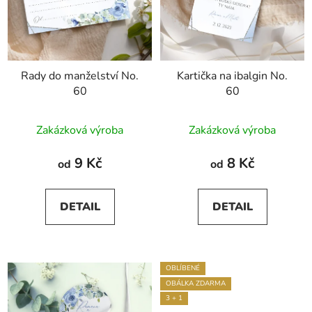
Rady do manželství No.
Kartička na ibalgin No.
60
60
Zakázková výroba
Zakázková výroba
9 Kč
8 Kč
od
od
DETAIL
DETAIL
OBLÍBENÉ
OBÁLKA ZDARMA
3 + 1