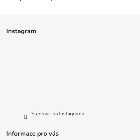
Z
á
Instagram
p
a
t
í
Sledovat na Instagramu
Informace pro vás