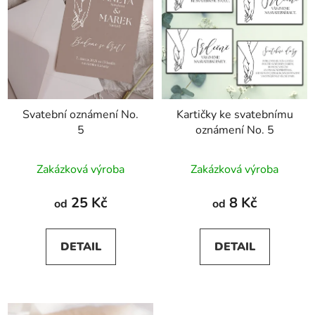
Svatební oznámení No.
Kartičky ke svatebnímu
5
oznámení No. 5
Průměrné
Zakázková výroba
Zakázková výroba
hodnocení
produktu
25 Kč
8 Kč
od
od
je
5,0
DETAIL
DETAIL
z
5
hvězdiček.