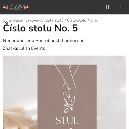
Přejít
Hledat
NÁKUP
na
KOŠÍK
obsah
Domů
/
Svatební tiskoviny
/
Čísla stolů
/
Číslo stolu No. 5
Číslo stolu No. 5
Průměrné
Neohodnoceno
Podrobnosti hodnocení
hodnocení
Značka:
Lilith Events
produktu
je
0,0
z
5
hvězdiček.