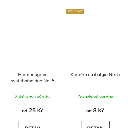
OBLÍBENÉ
Harmonogram
Kartička na ibalgin No. 5
svatebního dne No. 5
Průměrné
Zakázková výroba
Zakázková výroba
hodnocení
produktu
25 Kč
8 Kč
od
od
je
5,0