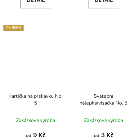
DETAIL
DETAIL
z
5
hvězdiček.
OBLÍBENÉ
Kartička na prskavku No.
Svatební
5
nálepka/visačka No. 5
Zakázková výroba
Zakázková výroba
9 Kč
3 Kč
od
od