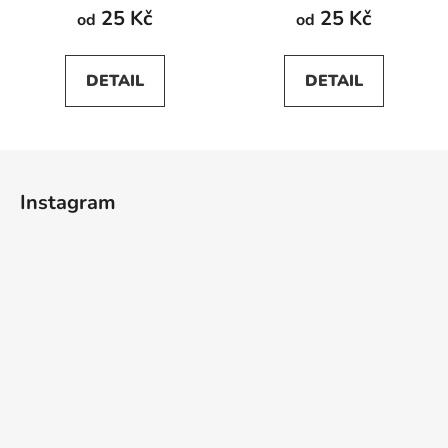
25 Kč
25 Kč
od
od
DETAIL
DETAIL
Z
á
Instagram
p
a
t
í