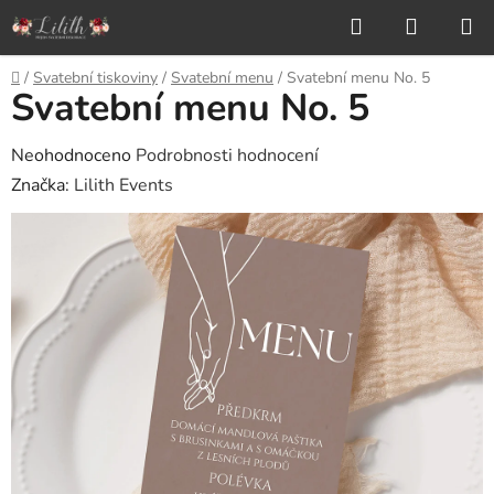
Přejít
Hledat
NÁKUP
na
KOŠÍK
obsah
Domů
/
Svatební tiskoviny
/
Svatební menu
/
Svatební menu No. 5
Svatební menu No. 5
Průměrné
Neohodnoceno
Podrobnosti hodnocení
hodnocení
Značka:
Lilith Events
produktu
je
0,0
z
5
hvězdiček.