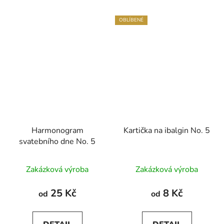
OBLÍBENÉ
Harmonogram
Kartička na ibalgin No. 5
svatebního dne No. 5
Průměrné
Zakázková výroba
Zakázková výroba
hodnocení
produktu
25 Kč
8 Kč
od
od
je
5,0