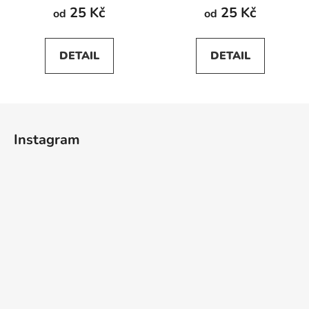
25 Kč
25 Kč
od
od
DETAIL
DETAIL
Z
á
Instagram
p
a
t
í