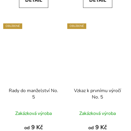
DETAIL
DETAIL
z
5
hvězdiček.
OBLÍBENÉ
OBLÍBENÉ
Rady do manželství No.
Vzkaz k prvnímu výročí
5
No. 5
Zakázková výroba
Zakázková výroba
9 Kč
9 Kč
od
od