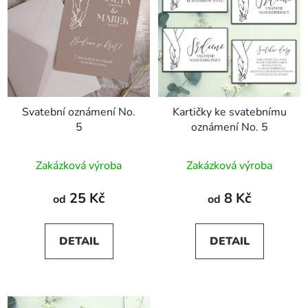
Svatební oznámení No.
Kartičky ke svatebnímu
5
oznámení No. 5
Průměrné
Zakázková výroba
Zakázková výroba
hodnocení
produktu
25 Kč
8 Kč
od
od
je
5,0
DETAIL
DETAIL
z
5
hvězdiček.