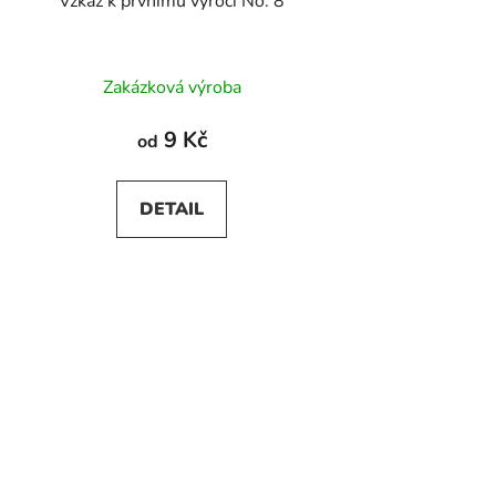
Vzkaz k prvnímu výročí No. 8
Zakázková výroba
9 Kč
od
DETAIL