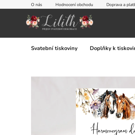
Přejít
O nás
Hodnocení obchodu
Doprava a plat
na
obsah
Svatební tiskoviny
Doplňky k tiskov