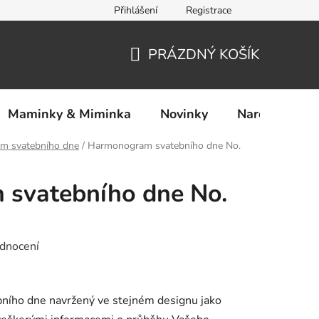
Přihlášení
Registrace
Ochrana osobních údajů
PRÁZDNÝ KOŠÍK
NÁKUPNÍ
KOŠÍK
Maminky & Miminka
Novinky
Narozeniny
m svatebního dne
/
Harmonogram svatebního dne No.
svatebního dne No.
dnocení
ního dne navržený ve stejném designu jako