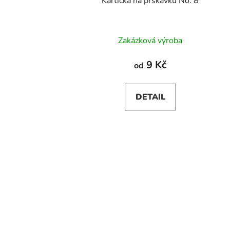
Kartička na prskavku No. 8
Zakázková výroba
9 Kč
od
DETAIL