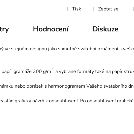
Tisk
Zeptat se
try
Hodnocení
Diskuze
ný ve stejném designu jako samotné svatební oznámení s veš
2
ý papír gramáže 300 g/m
a vybrané formáty také na papír str
známku nebo obrázek s harmonogramem Vašeho svatebního dn
aslán grafický návrh k odsouhlasení. Po odsouhlasení grafické