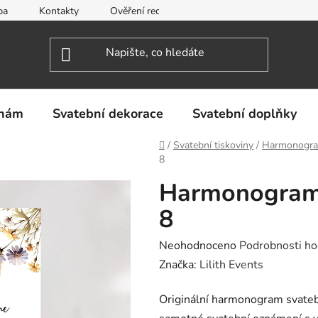
ba
Kontakty
Ověření recenzí
Obchodní podmínky
inám
Svatební dekorace
Svatební doplňky
Domů
/
Svatební tiskoviny
/
Harmonogra
8
Harmonogram 
8
Průměrné
Neohodnoceno
Podrobnosti ho
hodnocení
Značka:
Lilith Events
produktu
Originální harmonogram svateb
je