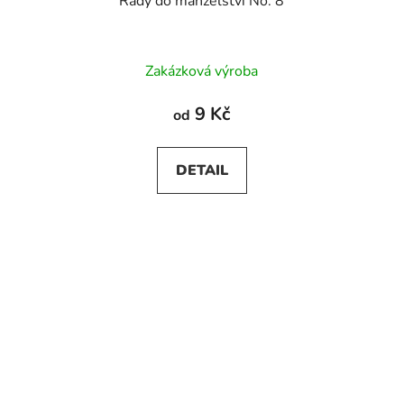
Rady do manželství No. 8
Zakázková výroba
9 Kč
od
DETAIL