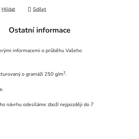
Hlídat
Sdílet
Ostatní informace
kerými informacemi o průběhu Vašeho
2
ukturovaný o gramáži 250 g/m
.
e.
ho návrhu odesíláme zboží nejpozději do 7