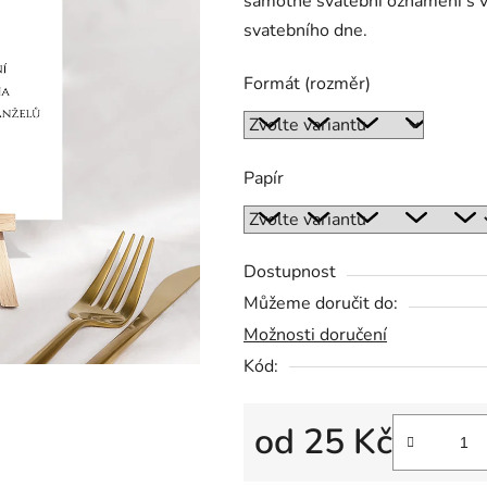
samotné svatební oznámení s 
0,0
svatebního dne.
z
5
Formát (rozměr)
hvězdiček.
Papír
Dostupnost
Můžeme doručit do:
Možnosti doručení
Kód:
od
25 Kč
Měrná cena: