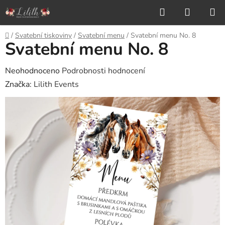
Přejít
Hledat
NÁKUP
na
KOŠÍK
obsah
Domů
/
Svatební tiskoviny
/
Svatební menu
/
Svatební menu No. 8
Svatební menu No. 8
Průměrné
Neohodnoceno
Podrobnosti hodnocení
hodnocení
Značka:
Lilith Events
produktu
je
0,0
z
5
hvězdiček.