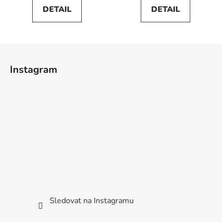
DETAIL
DETAIL
Z
á
Instagram
p
a
t
í
Sledovat na Instagramu