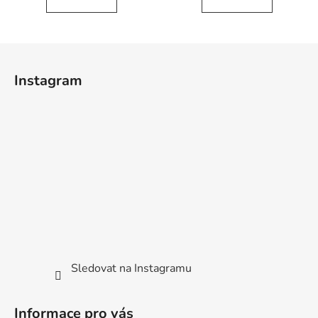
Z
á
Instagram
p
a
t
í
Sledovat na Instagramu
Informace pro vás