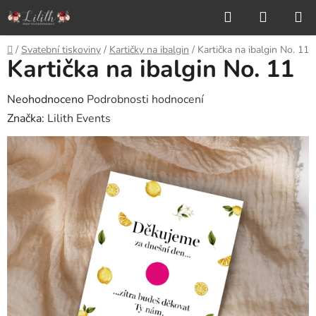
Přejít
Hledat
NÁKUP
na
KOŠÍK
obsah
Domů
/
Svatební tiskoviny
/
Kartičky na ibalgin
/
Kartička na ibalgin No. 11
Kartička na ibalgin No. 11
Průměrné
Neohodnoceno
Podrobnosti hodnocení
hodnocení
Značka:
Lilith Events
produktu
je
0,0
z
5
hvězdiček.