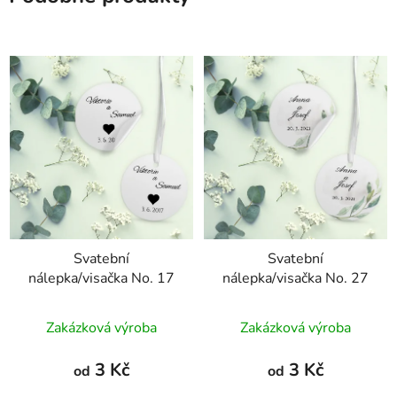
Svatební
Svatební
nálepka/visačka No. 17
nálepka/visačka No. 27
Průměrné
Zakázková výroba
Zakázková výroba
hodnocení
produktu
3 Kč
3 Kč
od
od
je