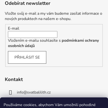
Odebírat newsletter
Vložte svůj e-mail a my vám budeme zasílat informace o
nových produktech na našem e-shopu.
E-mail
Vložením e-mailu souhlasíte s
podmínkami ochrany
osobních údajů
PŘIHLÁSIT SE
Kontakt
info
@
svatbalilith.cz
+420 778 745 219
Používáme cookies, abychom Vám umožnili pohodlné