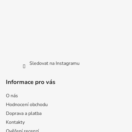
t
í
Sledovat na Instagramu
Informace pro vás
O nás
Hodnocení obchodu
Doprava a platba
Kontakty
Ověření recenzí