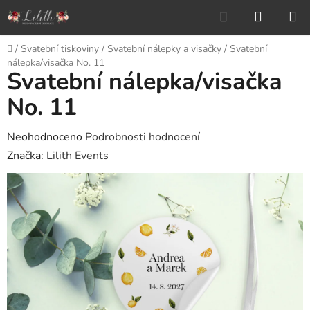
Přejít
Hledat
NÁKUP
na
KOŠÍK
obsah
Domů
/
Svatební tiskoviny
/
Svatební nálepky a visačky
/
Svatební
nálepka/visačka No. 11
Svatební nálepka/visačka
No. 11
Průměrné
Neohodnoceno
Podrobnosti hodnocení
hodnocení
Značka:
Lilith Events
produktu
je
0,0
z
5
hvězdiček.