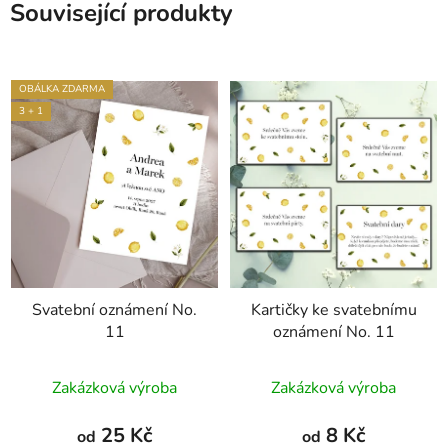
Související produkty
OBÁLKA ZDARMA
3 + 1
Svatební oznámení No.
Kartičky ke svatebnímu
11
oznámení No. 11
Zakázková výroba
Zakázková výroba
25 Kč
8 Kč
od
od