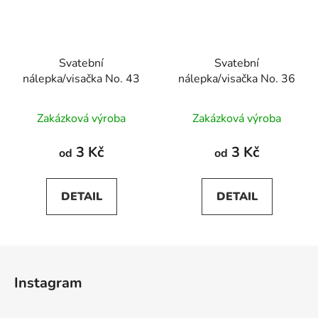
Svatební
Svatební
nálepka/visačka No. 43
nálepka/visačka No. 36
Zakázková výroba
Zakázková výroba
3 Kč
3 Kč
od
od
DETAIL
DETAIL
Z
á
Instagram
p
a