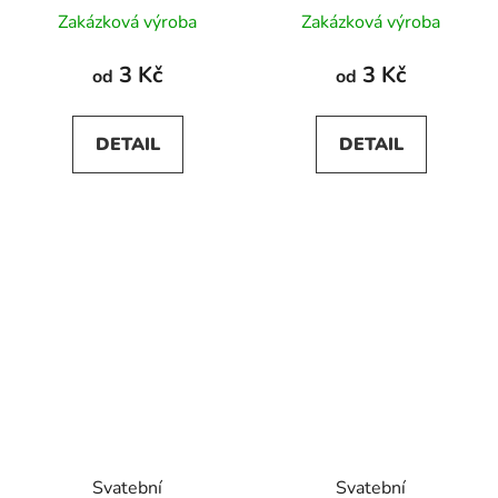
Průměrné
Průměrné
Zakázková výroba
Zakázková výroba
hodnocení
hodnocení
produktu
produktu
3 Kč
3 Kč
od
od
je
je
5,0
5,0
DETAIL
DETAIL
z
z
5
5
hvězdiček.
hvězdiček.
Svatební
Svatební