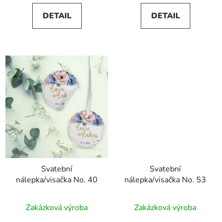
5,0
DETAIL
DETAIL
z
5
hvězdiček.
Svatební
Svatební
nálepka/visačka No. 40
nálepka/visačka No. 53
Zakázková výroba
Zakázková výroba