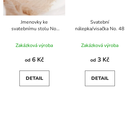
Jmenovky ke
Svatební
svatebnímu stolu No.
nálepka/visačka No. 48
48
Zakázková výroba
Zakázková výroba
6 Kč
3 Kč
od
od
DETAIL
DETAIL