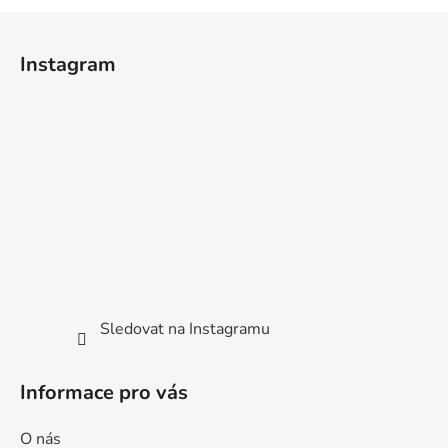
Z
á
Instagram
p
a
t
í
Sledovat na Instagramu
Informace pro vás
O nás