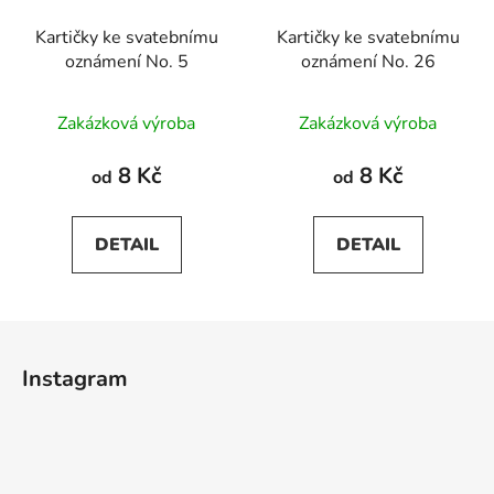
Kartičky ke svatebnímu
Kartičky ke svatebnímu
oznámení No. 5
oznámení No. 26
Zakázková výroba
Zakázková výroba
8 Kč
8 Kč
od
od
DETAIL
DETAIL
Z
á
Instagram
p
a
t
í