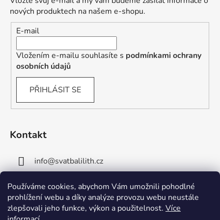
Vložte svůj e-mail a my vám budeme zasílat informace o
nových produktech na našem e-shopu.
E-mail
Vložením e-mailu souhlasíte s
podmínkami ochrany
osobních údajů
PŘIHLÁSIT SE
Kontakt
info
@
svatbalilith.cz
+420 778 745 219
Používáme cookies, abychom Vám umožnili pohodlné
prohlížení webu a díky analýze provozu webu neustále
+420 778 770 784
zlepšovali jeho funkce, výkon a použitelnost.
Více
informací