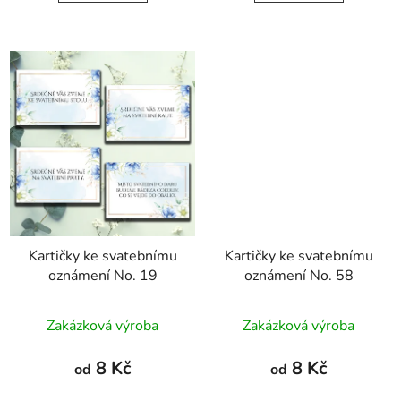
5
hvězdiček.
Kartičky ke svatebnímu
Kartičky ke svatebnímu
oznámení No. 19
oznámení No. 58
Průměrné
Zakázková výroba
Zakázková výroba
hodnocení
produktu
8 Kč
8 Kč
od
od
je