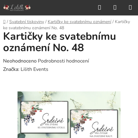
Přejít
Hledat
NÁKUP
na
KOŠÍK
obsah
Domů
/
Svatební tiskoviny
/
Kartičky ke svatebnímu oznámení
/
Kartičky
ke svatebnímu oznámení No. 48
Kartičky ke svatebnímu
oznámení No. 48
Průměrné
Neohodnoceno
Podrobnosti hodnocení
hodnocení
Značka:
Lilith Events
produktu
je
0,0
z
5
hvězdiček.