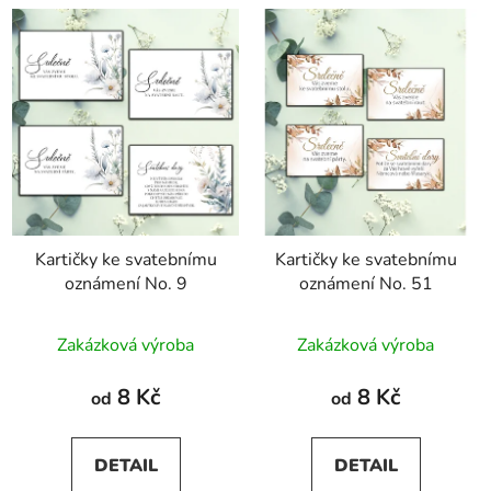
Kartičky ke svatebnímu
Kartičky ke svatebnímu
oznámení No. 9
oznámení No. 51
Průměrné
Zakázková výroba
Zakázková výroba
hodnocení
produktu
8 Kč
8 Kč
od
od
je
5,0
DETAIL
DETAIL
z