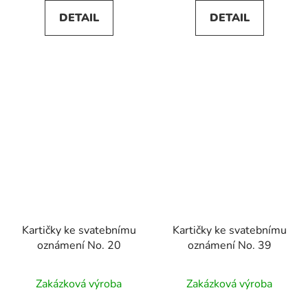
5,0
DETAIL
DETAIL
z
5
hvězdiček.
Kartičky ke svatebnímu
Kartičky ke svatebnímu
oznámení No. 20
oznámení No. 39
Zakázková výroba
Zakázková výroba