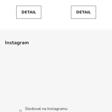
DETAIL
DETAIL
Z
á
Instagram
p
a
t
í
Sledovat na Instagramu