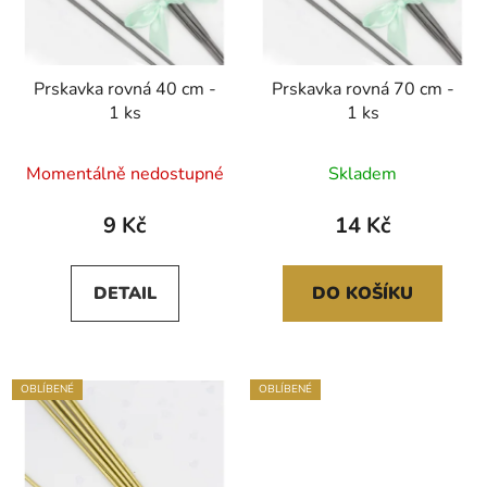
Prskavka rovná 40 cm -
Prskavka rovná 70 cm -
1 ks
1 ks
Průměrné
Momentálně nedostupné
Skladem
hodnocení
produktu
9 Kč
14 Kč
je
5,0
DETAIL
DO KOŠÍKU
z
5
hvězdiček.
OBLÍBENÉ
OBLÍBENÉ