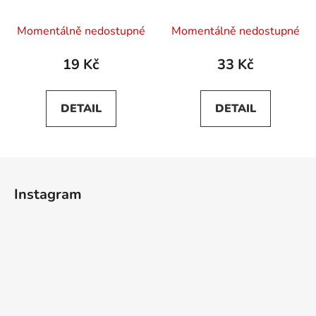
Momentálně nedostupné
Momentálně nedostupné
19 Kč
33 Kč
DETAIL
DETAIL
Z
á
Instagram
p
a
t
í