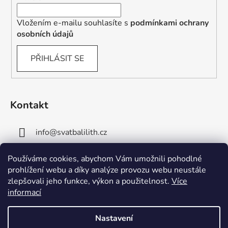
Vložením e-mailu souhlasíte s
podmínkami ochrany
osobních údajů
PŘIHLÁSIT SE
Kontakt
info
@
svatbalilith.cz
+420 778 745 219
Používáme cookies, abychom Vám umožnili pohodlné
prohlížení webu a díky analýze provozu webu neustále
+420 778 770 784
zlepšovali jeho funkce, výkon a použitelnost.
Více
informací
Nastavení