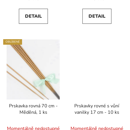
je
5,0
DETAIL
DETAIL
z
5
hvězdiček.
OBLÍBENÉ
Prskavka rovná 70 cm -
Prskavky rovné s vůní
Měděná, 1 ks
vanilky 17 cm - 10 ks
Momentálně nedostupné
Momentálně nedostupné