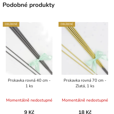
Podobné produkty
OBLÍBENÉ
OBLÍBENÉ
Prskavka rovná 40 cm -
Prskavka rovná 70 cm -
1 ks
Zlatá, 1 ks
Průměrné
Momentálně nedostupné
Momentálně nedostupné
hodnocení
produktu
9 Kč
18 Kč