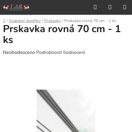
Přejít
Hledat
NÁKUP
na
KOŠÍK
obsah
Domů
/
Svatební doplňky
/
Prskavky
/
Prskavka rovná 70 cm - 1 ks
Prskavka rovná 70 cm - 1
ks
Průměrné
Neohodnoceno
Podrobnosti hodnocení
hodnocení
produktu
je
0,0
z
5
hvězdiček.