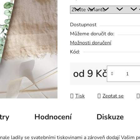
5
hvězdiček.
Dostupnost
Můžeme doručit do:
Možnosti doručení
Kód:
od
9 Kč
Měrná cena:
Tisk
Zeptat se
try
Hodnocení
Diskuze
onale ladily se svatebními tiskovinami a zároveň dodají Vašim p