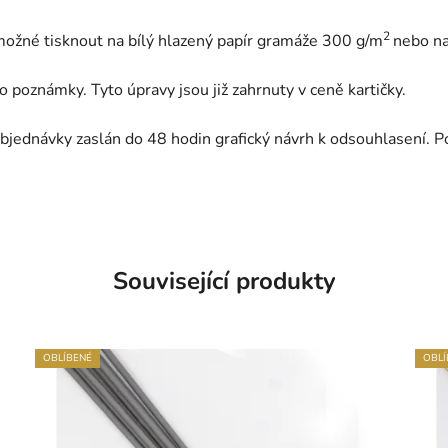
2
možné tisknout na bílý hlazený papír gramáže 300 g/m
nebo na
 poznámky. Tyto úpravy jsou již zahrnuty v ceně kartičky.
bjednávky zaslán do 48 hodin grafický návrh k odsouhlasení. P
Související produkty
OBLÍBENÉ
OBLÍ