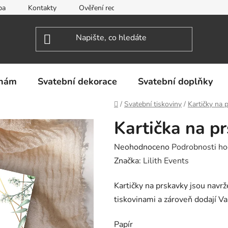
ba
Kontakty
Ověření recenzí
Obchodní podmínky
inám
Svatební dekorace
Svatební doplňky
Domů
/
Svatební tiskoviny
/
Kartičky na 
Kartička na p
Průměrné
Neohodnoceno
Podrobnosti ho
hodnocení
Značka:
Lilith Events
produktu
Kartičky na prskavky jsou navrž
je
tiskovinami a zároveň dodají V
0,0
z
Papír