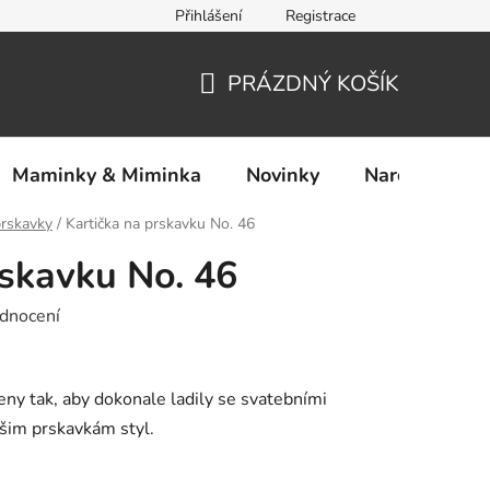
Přihlášení
Registrace
Ochrana osobních údajů
PRÁZDNÝ KOŠÍK
NÁKUPNÍ
KOŠÍK
Maminky & Miminka
Novinky
Narozeniny
prskavky
/
Kartička na prskavku No. 46
rskavku No. 46
dnocení
eny tak, aby dokonale ladily se svatebními
ašim prskavkám styl.