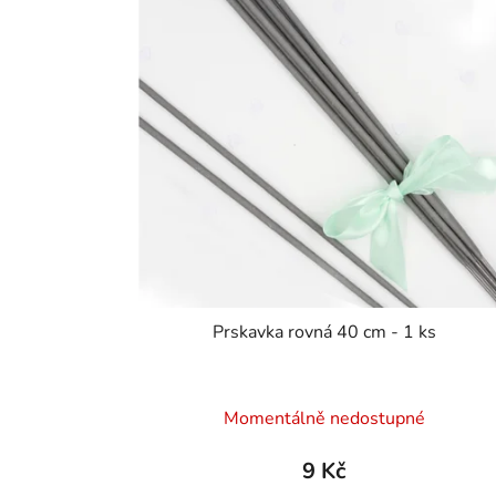
Prskavka rovná 40 cm - 1 ks
Průměrné
Momentálně nedostupné
hodnocení
produktu
9 Kč
je