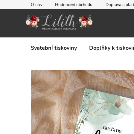
Přejít
O nás
Hodnocení obchodu
Doprava a plat
na
obsah
Svatební tiskoviny
Doplňky k tiskov