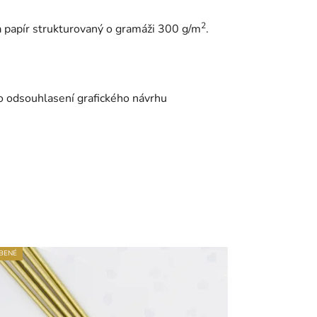
2
 papír strukturovaný o gramáži 300 g/m
.
o odsouhlasení grafického návrhu
BENÉ