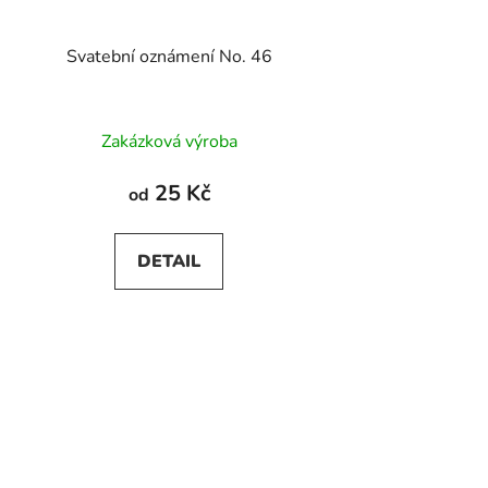
Svatební oznámení No. 46
Průměrné
Zakázková výroba
hodnocení
produktu
25 Kč
od
je
5,0
DETAIL
z
5
hvězdiček.