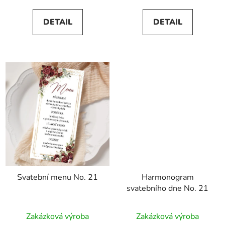
5,0
DETAIL
DETAIL
z
5
hvězdiček.
Svatební menu No. 21
Harmonogram
svatebního dne No. 21
Zakázková výroba
Zakázková výroba