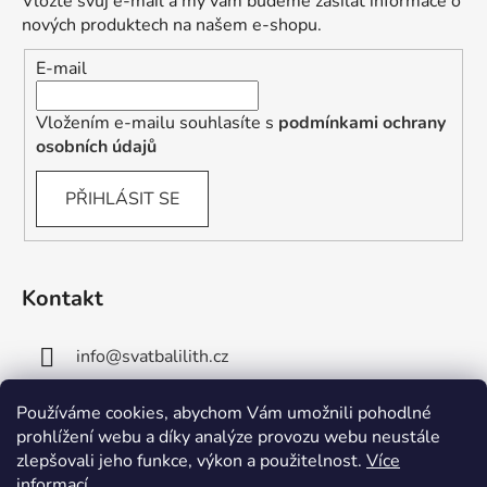
Vložte svůj e-mail a my vám budeme zasílat informace o
nových produktech na našem e-shopu.
E-mail
Vložením e-mailu souhlasíte s
podmínkami ochrany
osobních údajů
PŘIHLÁSIT SE
Kontakt
info
@
svatbalilith.cz
+420 778 745 219
Používáme cookies, abychom Vám umožnili pohodlné
prohlížení webu a díky analýze provozu webu neustále
+420 778 770 784
zlepšovali jeho funkce, výkon a použitelnost.
Více
informací