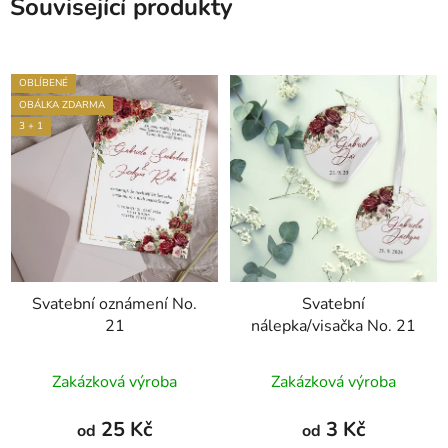
Související produkty
OBLÍBENÉ
OBÁLKA ZDARMA
3 + 1
Svatební oznámení No.
Svatební
21
nálepka/visačka No. 21
Průměrné
Zakázková výroba
Zakázková výroba
hodnocení
produktu
25 Kč
3 Kč
od
od
je