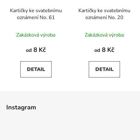
Kartičky ke svatebnímu
Kartičky ke svatebnímu
oznámení No. 61
oznámení No. 20
Zakázková výroba
Zakázková výroba
8 Kč
8 Kč
od
od
DETAIL
DETAIL
Z
á
Instagram
p
a
t
í