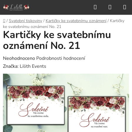
Přejít
Hledat
NÁKUP
na
KOŠÍK
obsah
Domů
/
Svatební tiskoviny
/
Kartičky ke svatebnímu oznámení
/
Kartičky
ke svatebnímu oznámení No. 21
Kartičky ke svatebnímu
oznámení No. 21
Průměrné
Neohodnoceno
Podrobnosti hodnocení
hodnocení
Značka:
Lilith Events
produktu
je
0,0
z
5
hvězdiček.