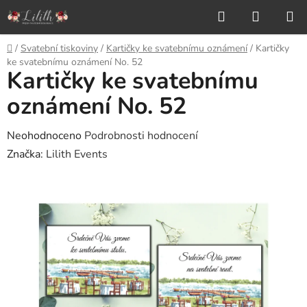
Přejít
Hledat
NÁKUP
na
KOŠÍK
obsah
Domů
/
Svatební tiskoviny
/
Kartičky ke svatebnímu oznámení
/
Kartičky
ke svatebnímu oznámení No. 52
Kartičky ke svatebnímu
oznámení No. 52
Průměrné
Neohodnoceno
Podrobnosti hodnocení
hodnocení
Značka:
Lilith Events
produktu
je
0,0
z
5
hvězdiček.