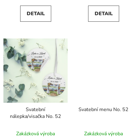
5,0
DETAIL
DETAIL
z
5
hvězdiček.
Svatební
Svatební menu No. 52
nálepka/visačka No. 52
Zakázková výroba
Zakázková výroba