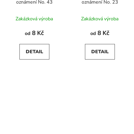
oznámení No. 43
oznámení No. 23
Průměrné
Zakázková výroba
Zakázková výroba
hodnocení
produktu
8 Kč
8 Kč
od
od
je
5,0
DETAIL
DETAIL
z
5
hvězdiček.