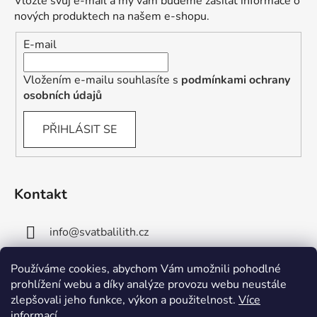
Vložte svůj e-mail a my vám budeme zasílat informace o
nových produktech na našem e-shopu.
E-mail
Vložením e-mailu souhlasíte s
podmínkami ochrany
osobních údajů
PŘIHLÁSIT SE
Kontakt
info
@
svatbalilith.cz
+420 778 745 219
Používáme cookies, abychom Vám umožnili pohodlné
prohlížení webu a díky analýze provozu webu neustále
+420 778 770 784
zlepšovali jeho funkce, výkon a použitelnost.
Více
informací