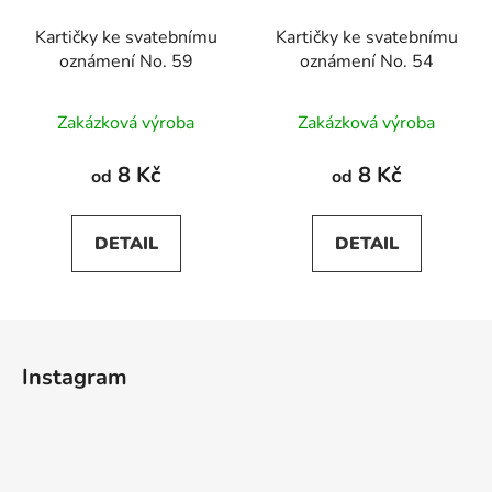
Kartičky ke svatebnímu
Kartičky ke svatebnímu
oznámení No. 59
oznámení No. 54
Zakázková výroba
Zakázková výroba
8 Kč
8 Kč
od
od
DETAIL
DETAIL
Z
á
Instagram
p
a
t
í