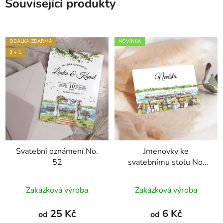
Související produkty
OBÁLKA ZDARMA
NOVINKA
3 + 1
Svatební oznámení No.
Jmenovky ke
52
svatebnímu stolu No.
52
Průměrné
Zakázková výroba
Zakázková výroba
hodnocení
produktu
25 Kč
6 Kč
od
od
je