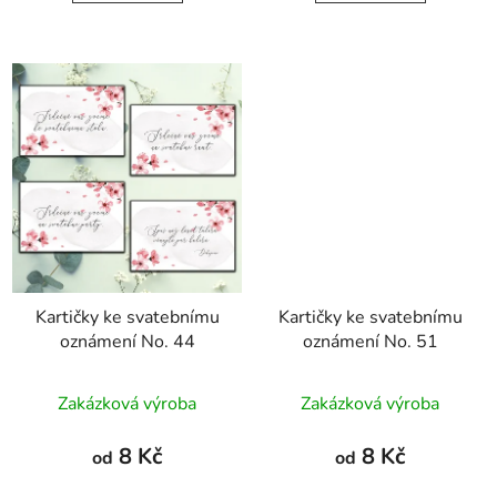
Kartičky ke svatebnímu
Kartičky ke svatebnímu
oznámení No. 44
oznámení No. 51
Průměrné
Zakázková výroba
Zakázková výroba
hodnocení
produktu
8 Kč
8 Kč
od
od
je