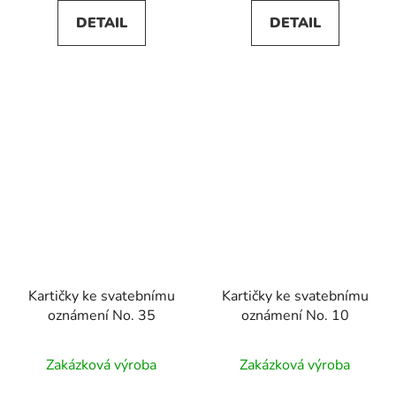
5,0
DETAIL
DETAIL
z
5
hvězdiček.
Kartičky ke svatebnímu
Kartičky ke svatebnímu
oznámení No. 35
oznámení No. 10
Zakázková výroba
Zakázková výroba