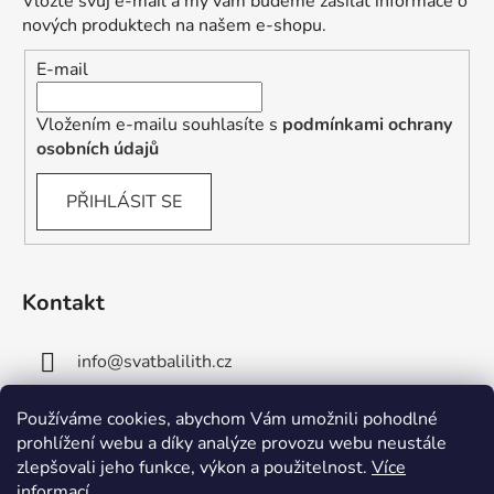
Vložte svůj e-mail a my vám budeme zasílat informace o
nových produktech na našem e-shopu.
E-mail
Vložením e-mailu souhlasíte s
podmínkami ochrany
osobních údajů
PŘIHLÁSIT SE
Kontakt
info
@
svatbalilith.cz
+420 778 745 219
Používáme cookies, abychom Vám umožnili pohodlné
prohlížení webu a díky analýze provozu webu neustále
+420 778 770 784
zlepšovali jeho funkce, výkon a použitelnost.
Více
informací