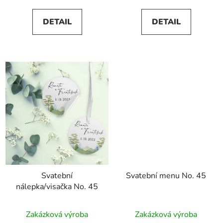
5,0
DETAIL
DETAIL
z
5
hvězdiček.
Svatební
Svatební menu No. 45
nálepka/visačka No. 45
Zakázková výroba
Zakázková výroba