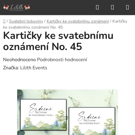
Přejít
Hledat
NÁKUP
na
KOŠÍK
obsah
Domů
/
Svatební tiskoviny
/
Kartičky ke svatebnímu oznámení
/
Kartičky
ke svatebnímu oznámení No. 45
Kartičky ke svatebnímu
oznámení No. 45
Průměrné
Neohodnoceno
Podrobnosti hodnocení
hodnocení
Značka:
Lilith Events
produktu
je
0,0
z
5
hvězdiček.