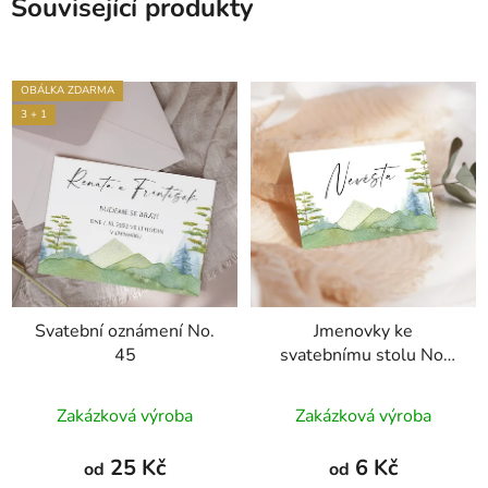
Související produkty
OBÁLKA ZDARMA
3 + 1
Svatební oznámení No.
Jmenovky ke
45
svatebnímu stolu No.
45
Průměrné
Zakázková výroba
Zakázková výroba
hodnocení
produktu
25 Kč
6 Kč
od
od
je