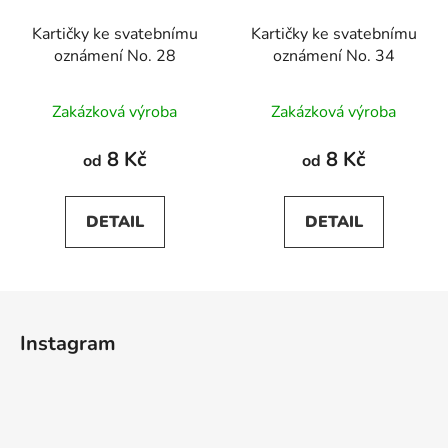
Kartičky ke svatebnímu
Kartičky ke svatebnímu
oznámení No. 28
oznámení No. 34
Zakázková výroba
Zakázková výroba
8 Kč
8 Kč
od
od
DETAIL
DETAIL
Z
á
Instagram
p
a
t
í