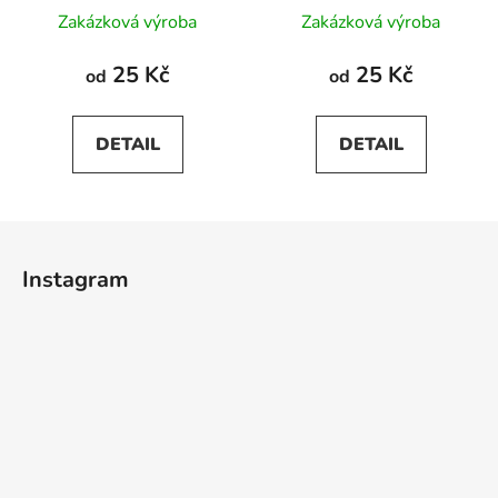
Zakázková výroba
Zakázková výroba
25 Kč
25 Kč
od
od
DETAIL
DETAIL
Z
á
Instagram
p
a
t
í