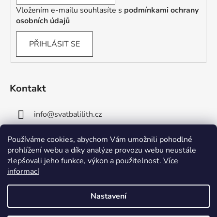
Vložením e-mailu souhlasíte s
podmínkami ochrany
osobních údajů
PŘIHLÁSIT SE
Kontakt
info
@
svatbalilith.cz
+420 778 745 219
Používáme cookies, abychom Vám umožnili pohodlné
prohlížení webu a díky analýze provozu webu neustále
+420 778 770 784
zlepšovali jeho funkce, výkon a použitelnost.
Více
informací
Nastavení