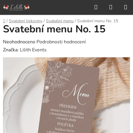
Přejít
Hledat
NÁKUP
na
KOŠÍK
obsah
Domů
/
Svatební tiskoviny
/
Svatební menu
/
Svatební menu No. 15
Svatební menu No. 15
Průměrné
Neohodnoceno
Podrobnosti hodnocení
hodnocení
Značka:
Lilith Events
produktu
je
0,0
z
5
hvězdiček.