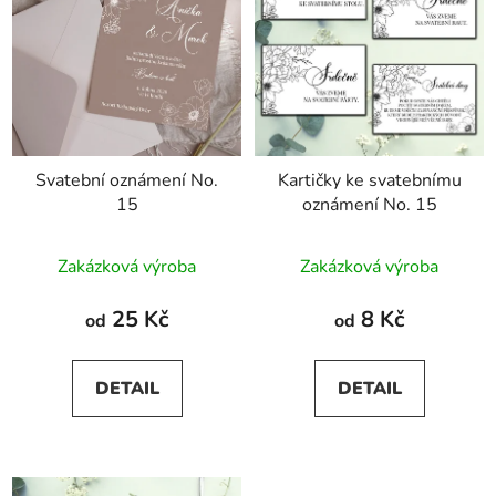
Svatební oznámení No.
Kartičky ke svatebnímu
15
oznámení No. 15
Průměrné
Zakázková výroba
Zakázková výroba
hodnocení
produktu
25 Kč
8 Kč
od
od
je
5,0
DETAIL
DETAIL
z
5
hvězdiček.