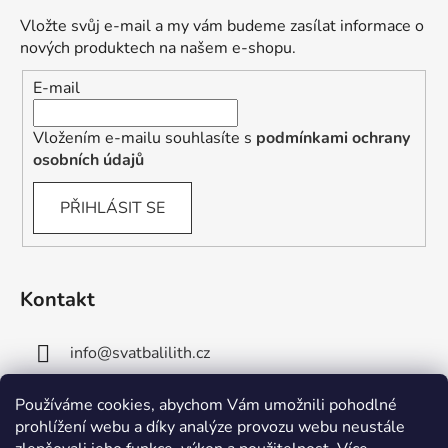
Vložte svůj e-mail a my vám budeme zasílat informace o
nových produktech na našem e-shopu.
E-mail
Vložením e-mailu souhlasíte s
podmínkami ochrany
osobních údajů
PŘIHLÁSIT SE
Kontakt
info
@
svatbalilith.cz
+420 778 745 219
Používáme cookies, abychom Vám umožnili pohodlné
prohlížení webu a díky analýze provozu webu neustále
+420 778 770 784