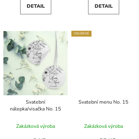
5,0
DETAIL
DETAIL
z
5
hvězdiček.
OBLÍBENÉ
Svatební
Svatební menu No. 15
nálepka/visačka No. 15
Zakázková výroba
Zakázková výroba