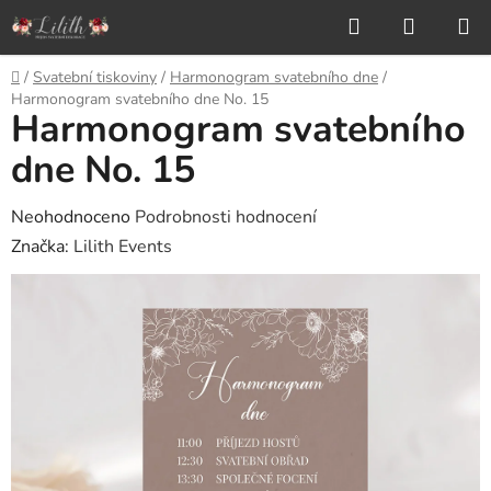
Přejít
Hledat
NÁKUP
na
KOŠÍK
obsah
Domů
/
Svatební tiskoviny
/
Harmonogram svatebního dne
/
Harmonogram svatebního dne No. 15
Harmonogram svatebního
dne No. 15
Průměrné
Neohodnoceno
Podrobnosti hodnocení
hodnocení
Značka:
Lilith Events
produktu
je
0,0
z
5
hvězdiček.