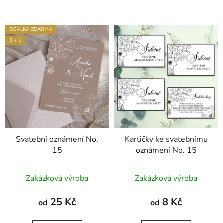
OBÁLKA ZDARMA
3 + 1
Svatební oznámení No.
Kartičky ke svatebnímu
15
oznámení No. 15
Průměrné
Zakázková výroba
Zakázková výroba
hodnocení
produktu
25 Kč
8 Kč
od
od
je