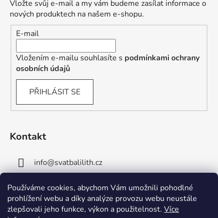
Vložte svůj e-mail a my vám budeme zasílat informace o
nových produktech na našem e-shopu.
E-mail
Vložením e-mailu souhlasíte s
podmínkami ochrany
osobních údajů
PŘIHLÁSIT SE
Kontakt
info
@
svatbalilith.cz
+420 778 745 219
Používáme cookies, abychom Vám umožnili pohodlné
prohlížení webu a díky analýze provozu webu neustále
+420 778 770 784
zlepšovali jeho funkce, výkon a použitelnost.
Více