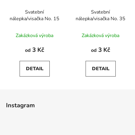
Svatební
Svatební
nálepka/visačka No. 15
nálepka/visačka No. 35
Zakázková výroba
Zakázková výroba
3 Kč
3 Kč
od
od
DETAIL
DETAIL
Z
á
Instagram
p
a
t
í