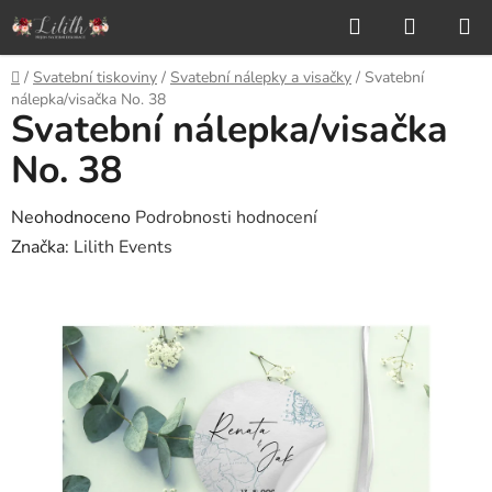
Přejít
Hledat
NÁKUP
na
KOŠÍK
obsah
Domů
/
Svatební tiskoviny
/
Svatební nálepky a visačky
/
Svatební
nálepka/visačka No. 38
Svatební nálepka/visačka
No. 38
Průměrné
Neohodnoceno
Podrobnosti hodnocení
hodnocení
Značka:
Lilith Events
produktu
je
0,0
z
5
hvězdiček.