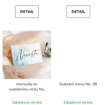
je
5,0
DETAIL
DETAIL
z
5
hvězdiček.
Jmenovky ke
Svatební menu No. 38
svatebnímu stolu No.
38
Zakázková výroba
Zakázková výroba