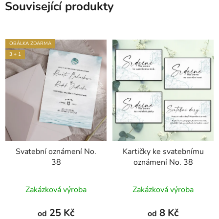
Související produkty
OBÁLKA ZDARMA
3 + 1
Svatební oznámení No.
Kartičky ke svatebnímu
38
oznámení No. 38
Průměrné
Zakázková výroba
Zakázková výroba
hodnocení
produktu
25 Kč
8 Kč
od
od