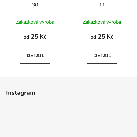
30
11
Průměrné
Zakázková výroba
Zakázková výroba
hodnocení
produktu
25 Kč
25 Kč
od
od
je
5,0
DETAIL
DETAIL
z
5
hvězdiček.
Z
á
Instagram
p
a
t
í