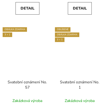
5,0
DETAIL
DETAIL
z
5
hvězdiček.
OBÁLKA ZDARMA
OBLÍBENÉ
3 + 1
OBÁLKA ZDARMA
3 + 1
Svatební oznámení No.
Svatební oznámení No.
57
1
Průměrné
Zakázková výroba
Zakázková výroba
hodnocení