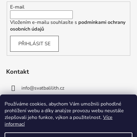
E-mail
Vložením e-mailu souhlasíte s
podmínkami ochrany
osobních údajů
PŘIHLÁSIT SE
Kontakt
info
@
svatbalilith.cz
+420 778 745 219
Používáme cookies, abychom Vám umožnili pohodlné
prohlížení webu a díky analýze provozu webu neustále
+420 778 770 784
zlepšovali jeho funkce, výkon a použitelnost.
Více
informací