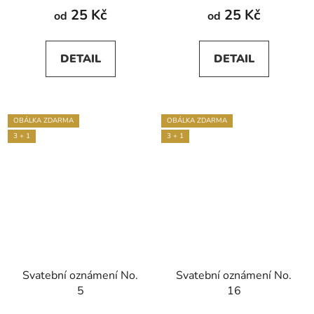
produktu
25 Kč
25 Kč
od
od
je
5,0
DETAIL
DETAIL
z
5
hvězdiček.
OBÁLKA ZDARMA
OBÁLKA ZDARMA
3 + 1
3 + 1
Svatební oznámení No.
Svatební oznámení No.
5
16