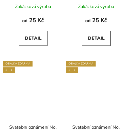
Průměrné
Průměrné
Zakázková výroba
Zakázková výroba
hodnocení
hodnocení
produktu
produktu
25 Kč
25 Kč
od
od
je
je
5,0
5,0
DETAIL
DETAIL
z
z
5
5
hvězdiček.
hvězdiček.
OBÁLKA ZDARMA
OBÁLKA ZDARMA
3 + 1
3 + 1
Svatební oznámení No.
Svatební oznámení No.