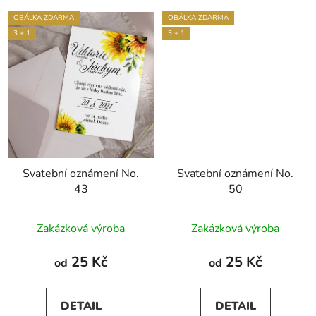
OBÁLKA ZDARMA
OBÁLKA ZDARMA
3 + 1
3 + 1
Svatební oznámení No.
Svatební oznámení No.
43
50
Průměrné
Průměrné
Zakázková výroba
Zakázková výroba
hodnocení
hodnocení
produktu
produktu
25 Kč
25 Kč
od
od
je
je
5,0
5,0
DETAIL
DETAIL
z
z