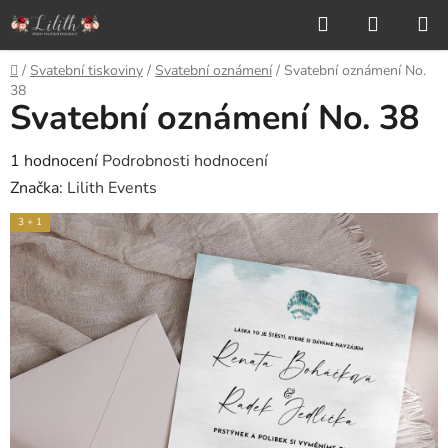
Přejít
Hledat
NÁKUP
na
KOŠÍK
obsah
Domů
/
Svatební tiskoviny
/
Svatební oznámení
/
Svatební oznámení No.
38
Svatební oznámení No. 38
Průměrné
1 hodnocení
Podrobnosti hodnocení
hodnocení
Značka:
Lilith Events
produktu
3 + 1
je
5,0
z
5
hvězdiček.