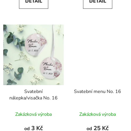
DETAIL
DETAIL
z
5
hvězdiček.
Svatební
Svatební menu No. 16
nálepka/visačka No. 16
Zakázková výroba
Zakázková výroba
3 Kč
25 Kč
od
od