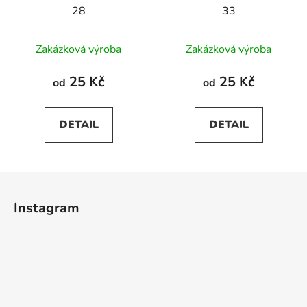
28
33
Zakázková výroba
Zakázková výroba
25 Kč
25 Kč
od
od
DETAIL
DETAIL
Z
á
Instagram
p
a
t
í