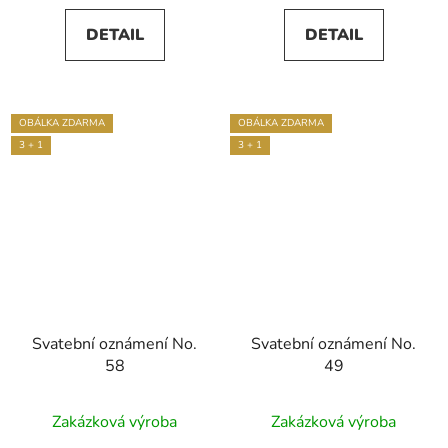
DETAIL
DETAIL
OBÁLKA ZDARMA
OBÁLKA ZDARMA
3 + 1
3 + 1
Svatební oznámení No.
Svatební oznámení No.
58
49
Průměrné
Zakázková výroba
Zakázková výroba
hodnocení