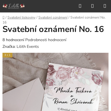
Přejít
Hledat
NÁKUP
na
KOŠÍK
obsah
Domů
/
Svatební tiskoviny
/
Svatební oznámení
/
Svatební oznámení No.
16
Svatební oznámení No. 16
Průměrné
8 hodnocení
Podrobnosti hodnocení
hodnocení
Značka:
Lilith Events
produktu
3 + 1
je
5,0
z
5
hvězdiček.