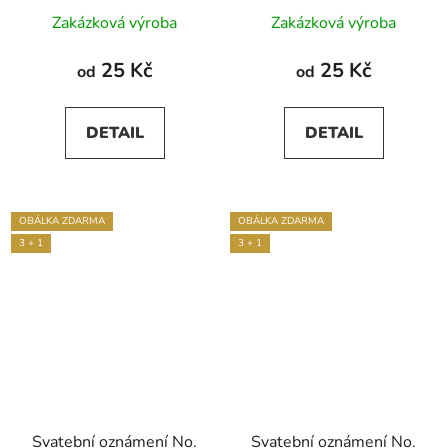
Průměrné
Zakázková výroba
Zakázková výroba
hodnocení
produktu
25 Kč
25 Kč
od
od
je
5,0
DETAIL
DETAIL
z
5
hvězdiček.
OBÁLKA ZDARMA
OBÁLKA ZDARMA
3 + 1
3 + 1
Svatební oznámení No.
Svatební oznámení No.