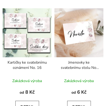
Kartičky ke svatebnímu
Jmenovky ke
oznámení No. 16
svatebnímu stolu No.
16
Průměrné
Zakázková výroba
Zakázková výroba
hodnocení
produktu
8 Kč
6 Kč
od
od
je
5,0