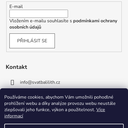
E-mail
Vložením e-mailu souhlasíte s
podmínkami ochrany
osobních údajů
PŘIHLÁSIT SE
Kontakt
info
@
svatbalilith.cz
+420 778 745 219
Používáme cookies, abychom Vám umožnili pohodlné
prohlížení webu a díky analýze provozu webu neustále
+420 778 770 784
zlepšovali jeho funkce, výkon a použitelnost.
Více
informací