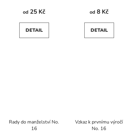
hodnocení
produktu
25 Kč
8 Kč
od
od
je
5,0
DETAIL
DETAIL
z
5
hvězdiček.
Rady do manželství No.
Vzkaz k prvnímu výročí
16
No. 16