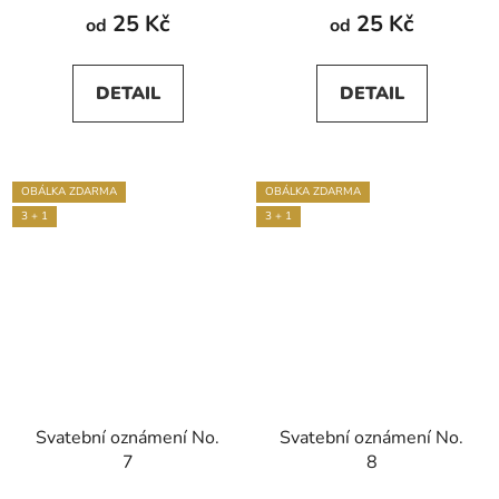
produktu
25 Kč
25 Kč
od
od
je
5,0
DETAIL
DETAIL
z
5
hvězdiček.
OBÁLKA ZDARMA
OBÁLKA ZDARMA
3 + 1
3 + 1
Svatební oznámení No.
Svatební oznámení No.
7
8