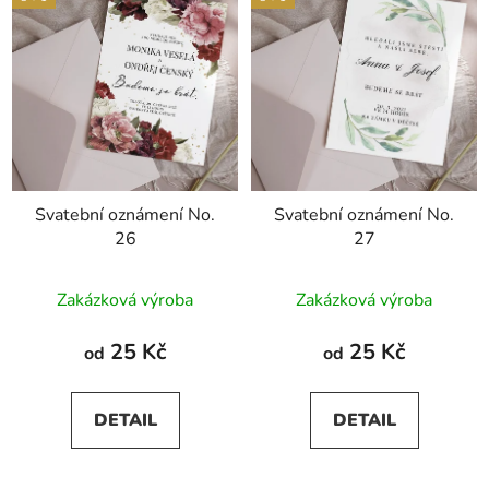
Svatební oznámení No.
Svatební oznámení No.
26
27
Průměrné
Zakázková výroba
Zakázková výroba
hodnocení
produktu
25 Kč
25 Kč
od
od
je
5,0
DETAIL
DETAIL
z
5
hvězdiček.