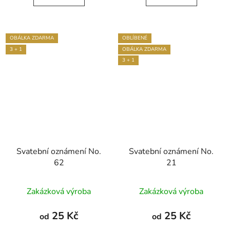
5
hvězdiček.
OBÁLKA ZDARMA
OBLÍBENÉ
3 + 1
OBÁLKA ZDARMA
3 + 1
Svatební oznámení No.
Svatební oznámení No.
62
21
Průměrné
Zakázková výroba
Zakázková výroba
hodnocení
produktu
25 Kč
25 Kč
od
od
je