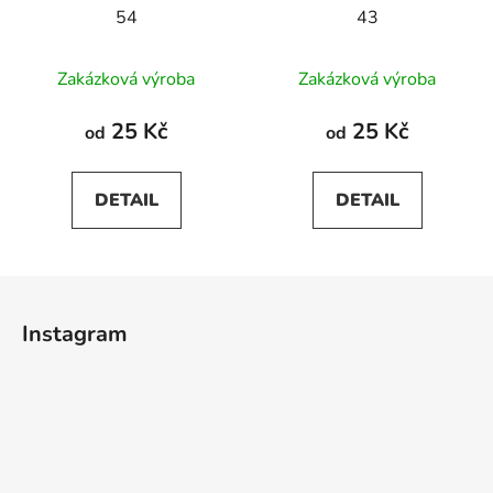
54
43
Průměrné
Průměrné
Zakázková výroba
Zakázková výroba
hodnocení
hodnocení
produktu
produktu
25 Kč
25 Kč
od
od
je
je
5,0
5,0
DETAIL
DETAIL
z
z
5
5
hvězdiček.
hvězdiček.
Z
á
Instagram
p
a
t
í