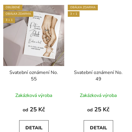
OBLÍBENÉ
OBÁLKA ZDARMA
OBÁLKA ZDARMA
3 + 1
3 + 1
Svatební oznámení No.
Svatební oznámení No.
55
49
Průměrné
Zakázková výroba
Zakázková výroba
hodnocení
produktu
25 Kč
25 Kč
od
od
je
5,0
DETAIL
DETAIL
z