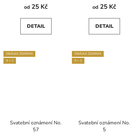
produktu
25 Kč
25 Kč
od
od
je
5,0
DETAIL
DETAIL
z
5
hvězdiček.
OBÁLKA ZDARMA
OBÁLKA ZDARMA
3 + 1
3 + 1
Svatební oznámení No.
Svatební oznámení No.
57
5