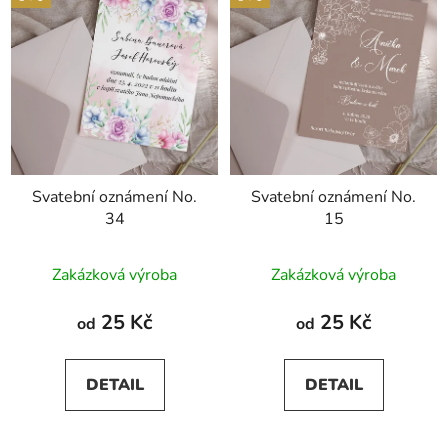
Svatební oznámení No.
Svatební oznámení No.
34
15
Průměrné
Průměrné
Zakázková výroba
Zakázková výroba
hodnocení
hodnocení
produktu
produktu
25 Kč
25 Kč
od
od
je
je
5,0
5,0
DETAIL
DETAIL
z
z
5
5
hvězdiček.
hvězdiček.