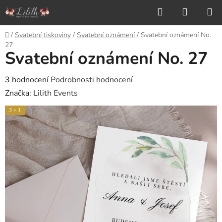
Přejít
Hledat
NÁKUP
na
KOŠÍK
obsah
Domů
/
Svatební tiskoviny
/
Svatební oznámení
/
Svatební oznámení No.
27
Svatební oznámení No. 27
Průměrné
3 hodnocení
Podrobnosti hodnocení
hodnocení
Značka:
Lilith Events
produktu
3 + 1
je
5,0
z
5
hvězdiček.