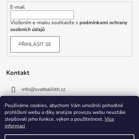
E-mail
Vložením e-mailu souhlasíte s
podmínkami ochrany
osobních údajů
PŘIHLÁSIT SE
Kontakt
info
@
svatbalilith.cz
+420 778 745 219
Používáme cookies, abychom Vám umožnili pohodlné
prohlížení webu a díky analýze provozu webu neustále
+420 778 770 784
zlepšovali jeho funkce, výkon a použitelnost.
Více
informací