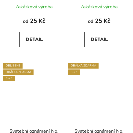
Průměrné
Zakázková výroba
Zakázková výroba
hodnocení
produktu
25 Kč
25 Kč
od
od
je
5,0
DETAIL
DETAIL
z
5
hvězdiček.
OBLÍBENÉ
OBÁLKA ZDARMA
OBÁLKA ZDARMA
3 + 1
3 + 1
Svatební oznámení No.
Svatební oznámení No.