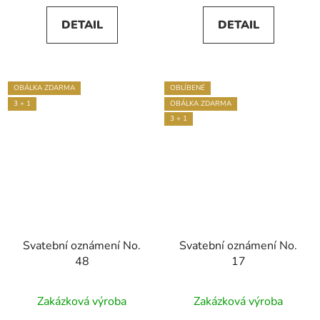
5,0
DETAIL
DETAIL
z
5
hvězdiček.
OBÁLKA ZDARMA
OBLÍBENÉ
3 + 1
OBÁLKA ZDARMA
3 + 1
Svatební oznámení No.
Svatební oznámení No.
48
17
Průměrné
Zakázková výroba
Zakázková výroba
hodnocení