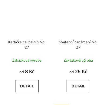
Kartička na ibalgin No.
Svatební oznámení No.
27
27
Průměrné
Zakázková výroba
Zakázková výroba
hodnocení
produktu
8 Kč
25 Kč
od
od
je
5,0
DETAIL
DETAIL
z
5
hvězdiček.