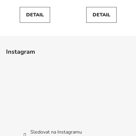
DETAIL
DETAIL
Z
á
Instagram
p
a
t
í
Sledovat na Instagramu