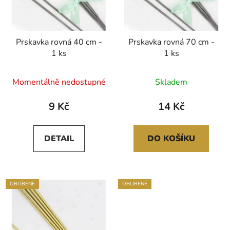
Prskavka rovná 40 cm -
Prskavka rovná 70 cm -
1 ks
1 ks
Průměrné
Momentálně nedostupné
Skladem
hodnocení
produktu
9 Kč
14 Kč
je
5,0
DETAIL
DO KOŠÍKU
z
5
hvězdiček.
OBLÍBENÉ
OBLÍBENÉ