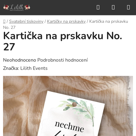
Přejít
Hledat
NÁKUP
na
KOŠÍK
obsah
Domů
/
Svatební tiskoviny
/
Kartičky na prskavky
/
Kartička na prskavku
No. 27
Kartička na prskavku No.
27
Průměrné
Neohodnoceno
Podrobnosti hodnocení
hodnocení
Značka:
Lilith Events
produktu
je
0,0
z
5
hvězdiček.