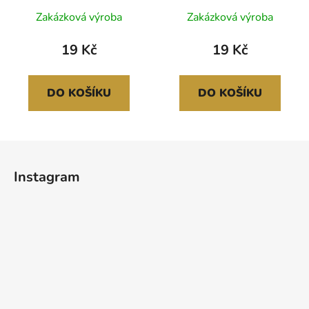
Zakázková výroba
Zakázková výroba
19 Kč
19 Kč
DO KOŠÍKU
DO KOŠÍKU
Z
á
Instagram
p
a
t
í