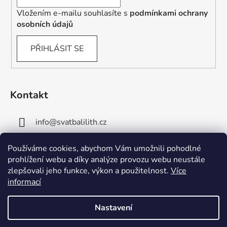
Vložením e-mailu souhlasíte s
podmínkami ochrany
osobních údajů
PŘIHLÁSIT SE
Kontakt
info
@
svatbalilith.cz
+420 778 745 219
Používáme cookies, abychom Vám umožnili pohodlné
prohlížení webu a díky analýze provozu webu neustále
+420 778 770 784
zlepšovali jeho funkce, výkon a použitelnost.
Více
informací
Nastavení