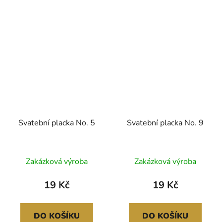
Svatební placka No. 5
Svatební placka No. 9
Průměrné
Zakázková výroba
Zakázková výroba
hodnocení
produktu
19 Kč
19 Kč
je
5,0
DO KOŠÍKU
DO KOŠÍKU
z