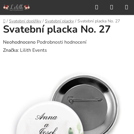
Přejít
Hledat
NÁKUP
na
KOŠÍK
obsah
Domů
/
Svatební doplňky
/
Svatební placky
/
Svatební placka No. 27
Svatební placka No. 27
Průměrné
Neohodnoceno
Podrobnosti hodnocení
hodnocení
Značka:
Lilith Events
produktu
je
0,0
z
5
hvězdiček.