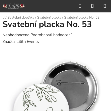
Přejít
Hledat
NÁKUP
na
KOŠÍK
obsah
Domů
/
Svatební doplňky
/
Svatební placky
/
Svatební placka No. 53
Svatební placka No. 53
Průměrné
Neohodnoceno
Podrobnosti hodnocení
hodnocení
Značka:
Lilith Events
produktu
je
0,0
z
5
hvězdiček.