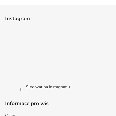
Z
á
Instagram
p
a
t
í
Sledovat na Instagramu
Informace pro vás
O nás