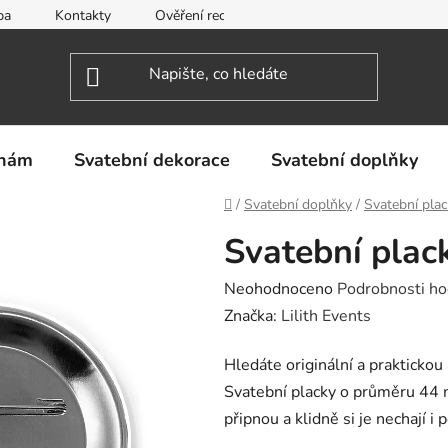
ba
Kontakty
Ověření recenzí
Obchodní podmínky
inám
Svatební dekorace
Svatební doplňky
Domů
/
Svatební doplňky
/
Svatební pla
Svatební plac
Průměrné
Neohodnoceno
Podrobnosti ho
hodnocení
Značka:
Lilith Events
produktu
Hledáte originální a prakticko
je
Svatební placky o průměru 44 m
0,0
připnou a klidně si je nechají i
z