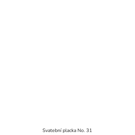
5
hvězdiček.
Svatební placka No. 31