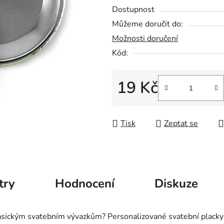
5
Dostupnost
hvězdiček.
Můžeme doručit do:
Možnosti doručení
Kód:
19 Kč
Měrná cena:
Tisk
Zeptat se
try
Hodnocení
Diskuze
 klasickým svatebním vývazkům? Personalizované svatební plac