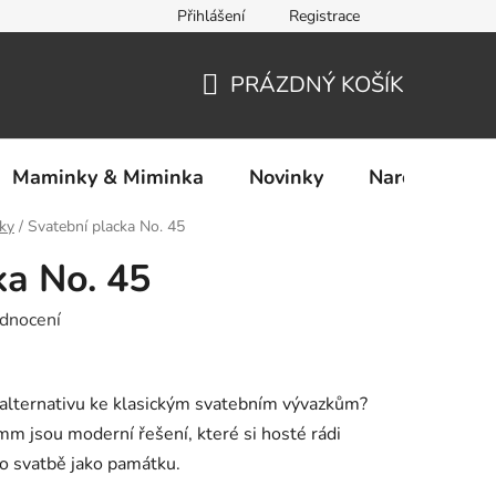
Přihlášení
Registrace
Ochrana osobních údajů
PRÁZDNÝ KOŠÍK
NÁKUPNÍ
KOŠÍK
Maminky & Miminka
Novinky
Narozeniny
cky
/
Svatební placka No. 45
ka No. 45
dnocení
u alternativu ke klasickým svatebním vývazkům?
m jsou moderní řešení, které si hosté rádi
 po svatbě jako památku.