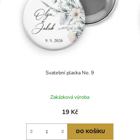
Svatební placka No. 9
Průměrné
Zakázková výroba
hodnocení
produktu
19 Kč
je
5,0
DO KOŠÍKU
z