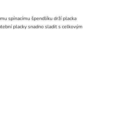
ému spínacímu špendlíku drží placka
atební placky snadno sladit s celkovým