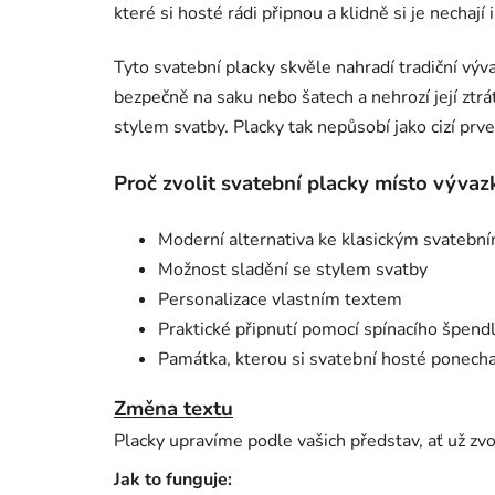
které si hosté rádi připnou a klidně si je nechají
Tyto svatební placky skvěle nahradí tradiční v
bezpečně na saku nebo šatech a nehrozí její ztr
stylem svatby. Placky tak nepůsobí jako cizí prv
Proč zvolit svatební placky místo vývaz
Moderní alternativa ke klasickým svateb
Možnost sladění se stylem svatby
Personalizace vlastním textem
Praktické připnutí pomocí spínacího špend
Památka, kterou si svatební hosté ponecha
Změna textu
Placky upravíme podle vašich představ, ať už zvo
Jak to funguje: