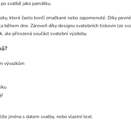
 i po svatbě jako památku.
ývazky, které často končí zmačkané nebo zapomenuté. Díky pevn
áta během dne. Zároveň díky designu svatebních tiskovin lze sv
ek, ale přirozená součást svatební výzdoby.
ků?
ním vývazkům
líku
jí
líte jména s datem svatby, nebo vlastní text.