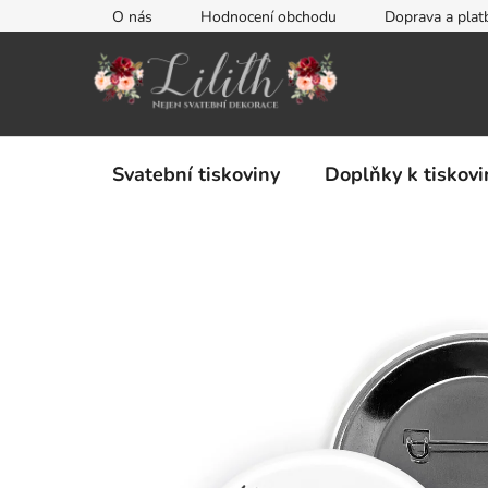
Přejít
O nás
Hodnocení obchodu
Doprava a plat
na
obsah
Svatební tiskoviny
Doplňky k tiskov