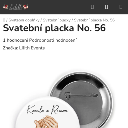
Přejít
Hledat
NÁKUP
na
KOŠÍK
obsah
Domů
/
Svatební doplňky
/
Svatební placky
/
Svatební placka No. 56
Svatební placka No. 56
Průměrné
1 hodnocení
Podrobnosti hodnocení
hodnocení
Značka:
Lilith Events
produktu
je
5,0
z
5
hvězdiček.