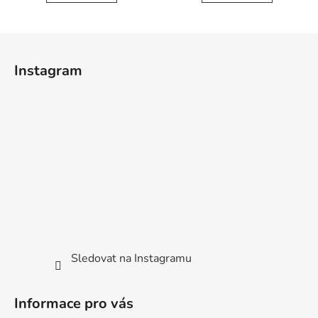
Z
á
Instagram
p
a
t
í
Sledovat na Instagramu
Informace pro vás