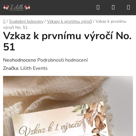
Přejít
Hledat
NÁKUP
na
KOŠÍK
obsah
Domů
/
Svatební tiskoviny
/
Vzkazy k prvnímu výročí
/
Vzkaz k prvnímu
výročí No. 51
Vzkaz k prvnímu výročí No.
51
Průměrné
Neohodnoceno
Podrobnosti hodnocení
hodnocení
Značka:
Lilith Events
produktu
je
0,0
z
5
hvězdiček.