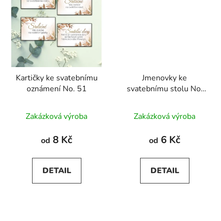
Kartičky ke svatebnímu
Jmenovky ke
oznámení No. 51
svatebnímu stolu No.
51
Průměrné
Zakázková výroba
Zakázková výroba
hodnocení
produktu
8 Kč
6 Kč
od
od
je
5,0
DETAIL
DETAIL
z
5
hvězdiček.