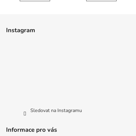
Z
á
Instagram
p
a
t
í
Sledovat na Instagramu
Informace pro vás