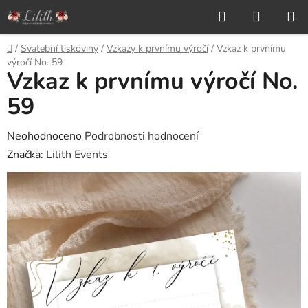
Přejít
Hledat
NÁKUP
na
KOŠÍK
obsah
Domů
/
Svatební tiskoviny
/
Vzkazy k prvnímu výročí
/
Vzkaz k prvnímu
výročí No. 59
Vzkaz k prvnímu výročí No.
59
Průměrné
Neohodnoceno
Podrobnosti hodnocení
hodnocení
Značka:
Lilith Events
produktu
je
0,0
z
5
hvězdiček.