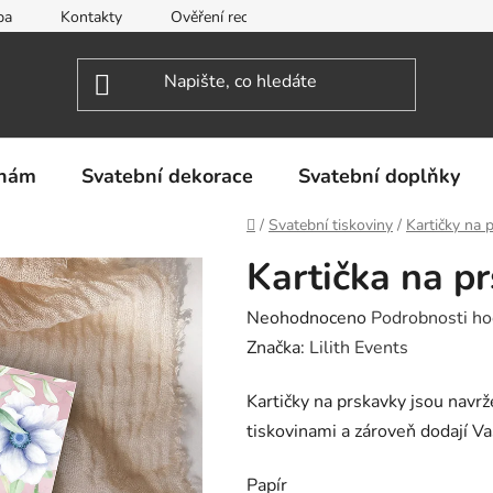
ba
Kontakty
Ověření recenzí
Obchodní podmínky
inám
Svatební dekorace
Svatební doplňky
Domů
/
Svatební tiskoviny
/
Kartičky na 
Kartička na p
Průměrné
Neohodnoceno
Podrobnosti ho
hodnocení
Značka:
Lilith Events
produktu
Kartičky na prskavky jsou navrž
je
tiskovinami a zároveň dodají V
0,0
z
Papír