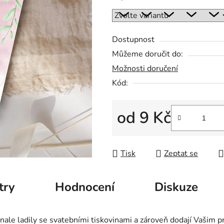
5
hvězdiček.
Dostupnost
Můžeme doručit do:
Možnosti doručení
Kód:
od
9 Kč
Měrná cena:
Tisk
Zeptat se
try
Hodnocení
Diskuze
onale ladily se svatebními tiskovinami a zároveň dodají Vašim p