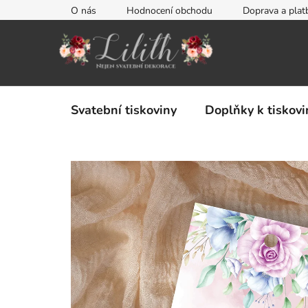
Přejít
O nás
Hodnocení obchodu
Doprava a plat
na
obsah
Svatební tiskoviny
Doplňky k tiskov