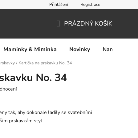
Přihlášení
Registrace
Ochrana osobních údajů
PRÁZDNÝ KOŠÍK
NÁKUPNÍ
KOŠÍK
Maminky & Miminka
Novinky
Narozeniny
prskavky
/
Kartička na prskavku No. 34
rskavku No. 34
dnocení
eny tak, aby dokonale ladily se svatebními
ašim prskavkám styl.