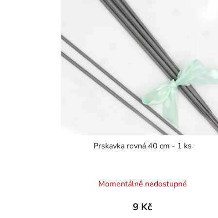
Prskavka rovná 40 cm - 1 ks
Průměrné
Momentálně nedostupné
hodnocení
produktu
9 Kč
je