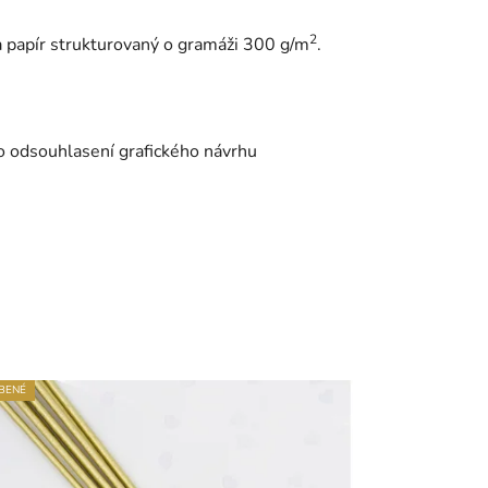
2
 papír strukturovaný o gramáži 300 g/m
.
o odsouhlasení grafického návrhu
BENÉ