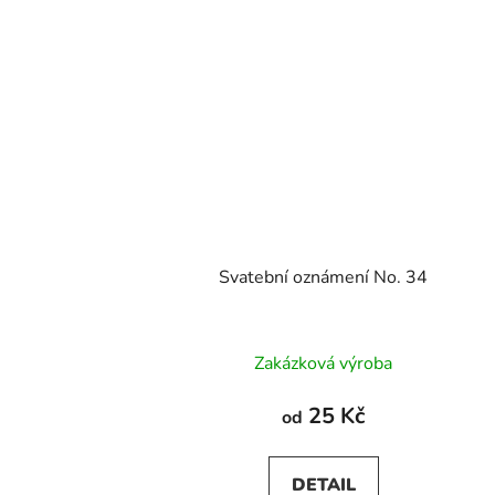
Svatební oznámení No. 34
Průměrné
Zakázková výroba
hodnocení
produktu
25 Kč
od
je
5,0
DETAIL
z