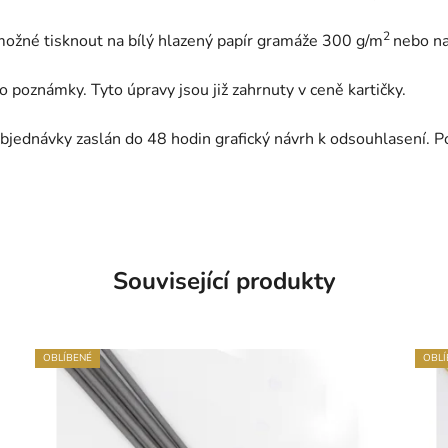
2
možné tisknout na bílý hlazený papír gramáže 300 g/m
nebo na
 poznámky. Tyto úpravy jsou již zahrnuty v ceně kartičky.
bjednávky zaslán do 48 hodin grafický návrh k odsouhlasení. P
Související produkty
OBLÍBENÉ
OBLÍ