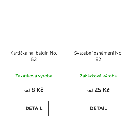
Kartička na ibalgin No.
Svatební oznámení No.
52
52
Průměrné
Zakázková výroba
Zakázková výroba
hodnocení
produktu
8 Kč
25 Kč
od
od
je
5,0
DETAIL
DETAIL
z
5
hvězdiček.