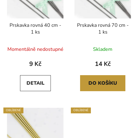
Prskavka rovná 40 cm -
Prskavka rovná 70 cm -
1 ks
1 ks
Průměrné
Momentálně nedostupné
Skladem
hodnocení
produktu
9 Kč
14 Kč
je
5,0
DETAIL
DO KOŠÍKU
z
5
hvězdiček.
OBLÍBENÉ
OBLÍBENÉ