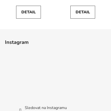
DETAIL
DETAIL
Z
á
Instagram
p
a
t
í
Sledovat na Instagramu