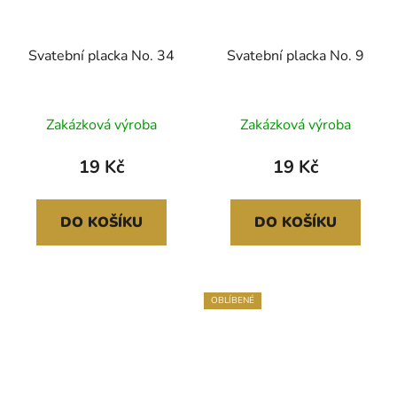
Svatební placka No. 34
Svatební placka No. 9
Průměrné
Zakázková výroba
Zakázková výroba
hodnocení
produktu
19 Kč
19 Kč
je
5,0
DO KOŠÍKU
DO KOŠÍKU
z
5
hvězdiček.
OBLÍBENÉ